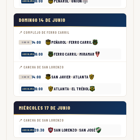
PEÑAROL
UNIÓN
16:00
VS
ABSOLUTA
DOMINGO 14 DE JUNIO
📍 COMPLEJO DE FERRO CARRIL
PEÑAROL
FERRO CARRIL
14:00
VS
SUB 16
FERRO CARRIL
MIRAMAR
16:00
VS
ABSOLUTA
📍 CANCHA DE SAN LORENZO
SAN JAVIER
ATLANTA
14:00
VS
SUB 16
ATLANTA
EL TRÉBOL
16:00
VS
ABSOLUTA
MIÉRCOLES 17 DE JUNIO
📍 CANCHA DE SAN LORENZO
SAN LORENZO
SAN JOSÉ
20:30
VS
ABSOLUTA