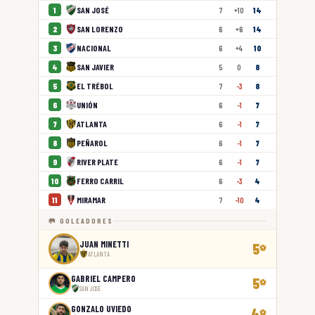
SAN JOSÉ
1
7
+10
14
SAN LORENZO
2
6
+6
14
NACIONAL
3
6
+4
10
SAN JAVIER
4
5
0
8
EL TRÉBOL
5
7
-3
8
UNIÓN
6
6
-1
7
ATLANTA
7
6
-1
7
PEÑAROL
8
6
-1
7
RIVER PLATE
9
6
-1
7
FERRO CARRIL
10
6
-3
4
MIRAMAR
11
7
-10
4
🥅 GOLEADORES
JUAN MINETTI
5
⚽
ATLANTA
GABRIEL CAMPERO
5
⚽
SAN JOSÉ
GONZALO UVIEDO
4
⚽