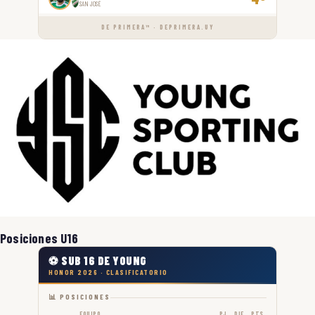
SAN JOSÉ
DE PRIMERA™ · DEPRIMERA.UY
Posiciones U16
⚽ SUB 16 DE YOUNG
HONOR 2026 · CLASIFICATORIO
📊 POSICIONES
EQUIPO
PJ
DIF
PTS