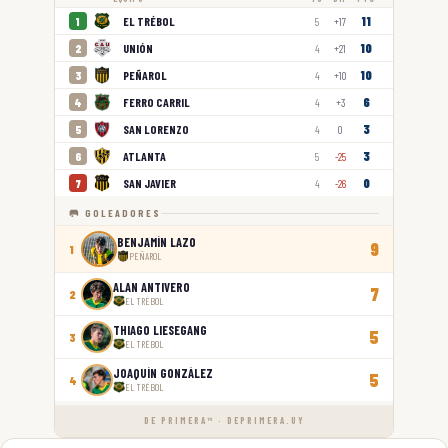
11
EL TRÉBOL
1
5
+17
10
UNIÓN
2
4
+21
10
PEÑAROL
3
4
+10
6
FERRO CARRIL
4
4
+3
3
SAN LORENZO
5
4
0
3
ATLANTA
6
5
-25
0
SAN JAVIER
7
4
-26
🥅 GOLEADORES
BENJAMÍN LAZO
9
1
PEÑAROL
ALAN ANTIVERO
7
2
EL TRÉBOL
THIAGO LIESEGANG
5
3
EL TRÉBOL
JOAQUÍN GONZÁLEZ
5
4
EL TRÉBOL
DE PRIMERA™ · DEPRIMERA.UY