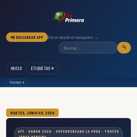
📲 DESCARGAR APP
Entrar desde el navegador →
🔍
INICIO
ETIQUETAS ▾
PÁGINAS ▾
MARTES, JUNIO 09, 2026
AFY · HONOR 2026 · SUPERMERCADO LA PROA · TROFEO
JORGE PEREIRA