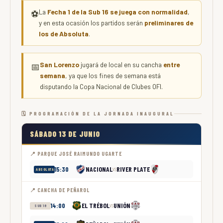
La
Fecha 1 de la Sub 16 se juega con normalidad
,
⚽
y en esta ocasión los partidos serán
preliminares de
los de Absoluta
.
San Lorenzo
jugará de local en su cancha
entre
📅
semana
, ya que los fines de semana está
disputando la Copa Nacional de Clubes OFI.
🗓 PROGRAMACIÓN DE LA JORNADA INAUGURAL
SÁBADO 13 DE JUNIO
📍 PARQUE JOSÉ RAIMUNDO UGARTE
NACIONAL
RIVER PLATE
15:30
VS
ABSOLUTA
📍 CANCHA DE PEÑAROL
EL TRÉBOL
UNIÓN
14:00
VS
SUB 16