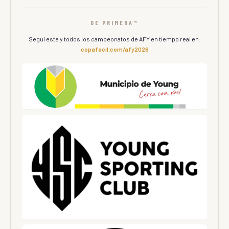
DE PRIMERA™
Seguí este y todos los campeonatos de AFY en tiempo real en:
copafacil.com/afy2026