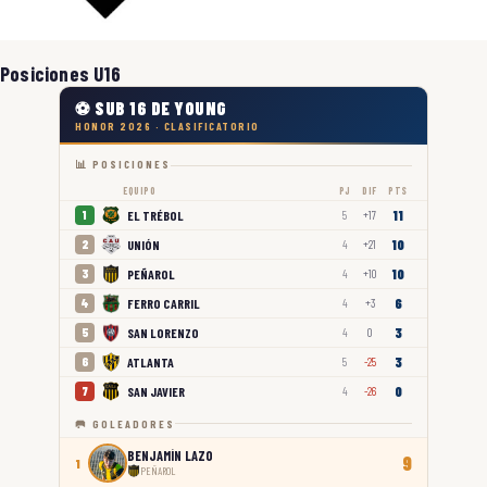
Posiciones U16
⚽ SUB 16 DE YOUNG
HONOR 2026 · CLASIFICATORIO
📊 POSICIONES
EQUIPO
PJ
DIF
PTS
11
EL TRÉBOL
1
5
+17
10
UNIÓN
2
4
+21
10
PEÑAROL
3
4
+10
6
FERRO CARRIL
4
4
+3
3
SAN LORENZO
5
4
0
3
ATLANTA
6
5
-25
0
SAN JAVIER
7
4
-26
🥅 GOLEADORES
BENJAMÍN LAZO
9
1
PEÑAROL