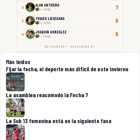
ALAN ANTIVERO
7
2
EL TRÉBOL
THIAGO LIESEGANG
5
3
EL TRÉBOL
JOAQUÍN GONZÁLEZ
5
4
EL TRÉBOL
DE PRIMERA™ · DEPRIMERA.UY
Más leídos
Fijar la fecha, el deporte más difícil de este invierno
La asamblea reacomodó la Fecha 7
La Sub 13 femenina está en la siguiente fase