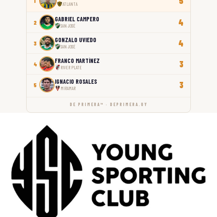
5
1
ATLANTA
GABRIEL CAMPERO
4
2
SAN JOSÉ
GONZALO UVIEDO
4
3
SAN JOSÉ
FRANCO MARTÍNEZ
3
4
RIVER PLATE
IGNACIO ROSALES
3
5
MIRAMAR
DE PRIMERA™ · DEPRIMERA.UY