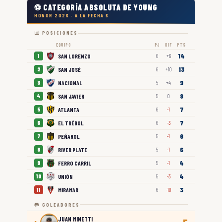
⚽ CATEGORÍA ABSOLUTA DE YOUNG
HONOR 2026 · A LA FECHA 6
📊 POSICIONES
EQUIPO
PJ
DIF
PTS
14
SAN LORENZO
1
6
+6
13
SAN JOSÉ
2
6
+10
9
NACIONAL
3
5
+4
8
SAN JAVIER
4
5
0
7
ATLANTA
5
6
-1
7
EL TRÉBOL
6
6
-3
6
PEÑAROL
7
5
-1
6
RIVER PLATE
8
5
-1
4
FERRO CARRIL
9
5
-1
4
UNIÓN
10
5
-3
3
MIRAMAR
11
6
-10
🥅 GOLEADORES
JUAN MINETTI