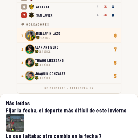
3
ATLANTA
6
5
-25
0
SAN JAVIER
7
4
-26
🥅 GOLEADORES
BENJAMÍN LAZO
9
1
PEÑAROL
ALAN ANTIVERO
7
2
EL TRÉBOL
THIAGO LIESEGANG
5
3
EL TRÉBOL
JOAQUÍN GONZÁLEZ
5
4
EL TRÉBOL
DE PRIMERA™ · DEPRIMERA.UY
Más leídos
Fijar la fecha, el deporte más difícil de este invierno
Lo que faltaba: otro cambio en la fecha 7