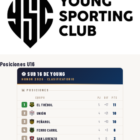
Posiciones U16
⚽ SUB 16 DE YOUNG
HONOR 2026 · CLASIFICATORIO
📊 POSICIONES
EQUIPO
PJ
DIF
PTS
11
EL TRÉBOL
1
5
+17
10
UNIÓN
2
4
+21
10
PEÑAROL
3
4
+10
6
FERRO CARRIL
4
4
+3
3
SAN LORENZO
5
4
0