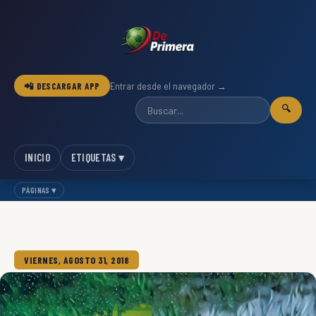
📲 DESCARGAR APP
Entrar desde el navegador →
🔍
INICIO
ETIQUETAS ▾
PÁGINAS ▾
VIERNES, AGOSTO 31, 2018