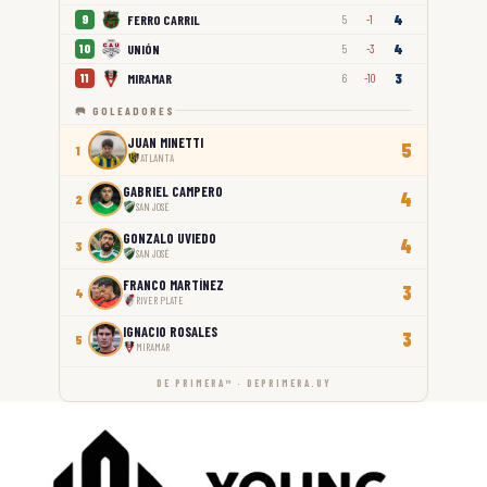
4
FERRO CARRIL
9
5
-1
4
UNIÓN
10
5
-3
3
MIRAMAR
11
6
-10
🥅 GOLEADORES
JUAN MINETTI
5
1
ATLANTA
GABRIEL CAMPERO
4
2
SAN JOSÉ
GONZALO UVIEDO
4
3
SAN JOSÉ
FRANCO MARTÍNEZ
3
4
RIVER PLATE
IGNACIO ROSALES
3
5
MIRAMAR
DE PRIMERA™ · DEPRIMERA.UY