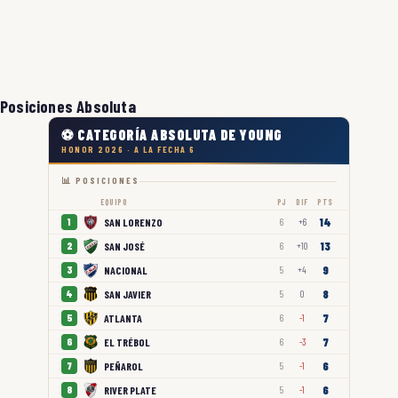
Posiciones Absoluta
⚽ CATEGORÍA ABSOLUTA DE YOUNG
HONOR 2026 · A LA FECHA 6
📊 POSICIONES
EQUIPO
PJ
DIF
PTS
14
SAN LORENZO
1
6
+6
13
SAN JOSÉ
2
6
+10
9
NACIONAL
3
5
+4
8
SAN JAVIER
4
5
0
7
ATLANTA
5
6
-1
7
EL TRÉBOL
6
6
-3
6
PEÑAROL
7
5
-1
6
RIVER PLATE
8
5
-1