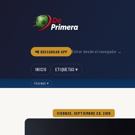
📲 DESCARGAR APP
Entrar desde el navegador →
INICIO
ETIQUETAS ▾
PÁGINAS ▾
VIERNES, SEPTIEMBRE 28, 2018