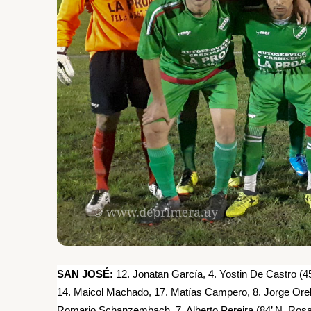
SAN JOSÉ:
12. Jonatan García, 4. Yostin De Castro (45
14. Maicol Machado, 17. Matías Campero, 8. Jorge Orell
Romario Schanzembach, 7. Alberto Pereira (84’ N. Rosa