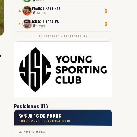
FRANCO MARTÍNEZ
3
4
RIVER PLATE
IGNACIO ROSALES
3
5
MIRAMAR
DE PRIMERA™ · DEPRIMERA.UY
te
a
Posiciones U16
⚽ SUB 16 DE YOUNG
HONOR 2026 · CLASIFICATORIO
📊 POSICIONES