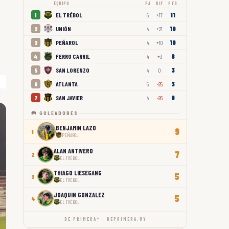
EQUIPO
PJ
DIF
PTS
11
EL TRÉBOL
1
5
+17
10
UNIÓN
2
4
+21
10
PEÑAROL
3
4
+10
6
FERRO CARRIL
4
4
+3
3
SAN LORENZO
5
4
0
3
ATLANTA
6
5
-25
0
SAN JAVIER
7
4
-26
🥅 GOLEADORES
BENJAMÍN LAZO
9
1
PEÑAROL
ALAN ANTIVERO
7
2
EL TRÉBOL
THIAGO LIESEGANG
5
3
EL TRÉBOL
JOAQUÍN GONZÁLEZ
5
4
EL TRÉBOL
DE PRIMERA™ · DEPRIMERA.UY