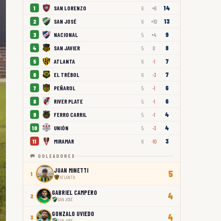
14
SAN LORENZO
1
6
+6
13
SAN JOSÉ
2
6
+10
9
NACIONAL
3
5
+4
8
SAN JAVIER
4
5
0
7
ATLANTA
5
6
-1
7
EL TRÉBOL
6
6
-3
6
PEÑAROL
7
5
-1
6
RIVER PLATE
8
5
-1
4
FERRO CARRIL
9
5
-1
4
UNIÓN
10
5
-3
3
MIRAMAR
11
6
-10
🥅 GOLEADORES
JUAN MINETTI
5
1
ATLANTA
GABRIEL CAMPERO
4
2
SAN JOSÉ
GONZALO UVIEDO
4
3
SAN JOSÉ