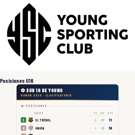
Posiciones U16
⚽ SUB 16 DE YOUNG
HONOR 2026 · CLASIFICATORIO
📊 POSICIONES
EQUIPO
PJ
DIF
PTS
11
EL TRÉBOL
1
5
+17
10
UNIÓN
2
4
+21