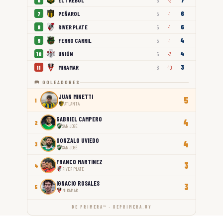
7
EL TRÉBOL
6
6
-3
6
PEÑAROL
7
5
-1
6
RIVER PLATE
8
5
-1
4
FERRO CARRIL
9
5
-1
4
UNIÓN
10
5
-3
3
MIRAMAR
11
6
-10
🥅 GOLEADORES
JUAN MINETTI
5
1
ATLANTA
GABRIEL CAMPERO
4
2
SAN JOSÉ
GONZALO UVIEDO
4
3
SAN JOSÉ
FRANCO MARTÍNEZ
3
4
RIVER PLATE
IGNACIO ROSALES
3
5
MIRAMAR
DE PRIMERA™ · DEPRIMERA.UY