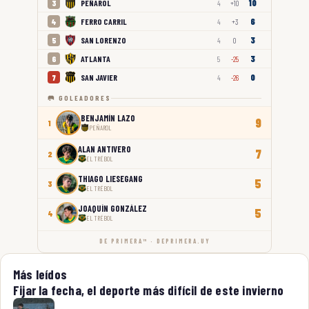
10
PEÑAROL
3
4
+10
6
FERRO CARRIL
4
4
+3
3
SAN LORENZO
5
4
0
3
ATLANTA
6
5
-25
0
SAN JAVIER
7
4
-26
🥅 GOLEADORES
BENJAMÍN LAZO
9
1
PEÑAROL
ALAN ANTIVERO
7
2
EL TRÉBOL
THIAGO LIESEGANG
5
3
EL TRÉBOL
JOAQUÍN GONZÁLEZ
5
4
EL TRÉBOL
DE PRIMERA™ · DEPRIMERA.UY
Más leídos
Fijar la fecha, el deporte más difícil de este invierno