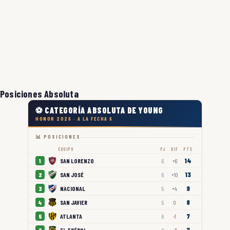
Posiciones Absoluta
⚽ CATEGORÍA ABSOLUTA DE YOUNG
HONOR 2026 · A LA FECHA 6
📊 POSICIONES
EQUIPO
PJ
DIF
PTS
14
SAN LORENZO
1
6
+6
13
SAN JOSÉ
2
6
+10
9
NACIONAL
3
5
+4
8
SAN JAVIER
4
5
0
7
ATLANTA
5
6
-1