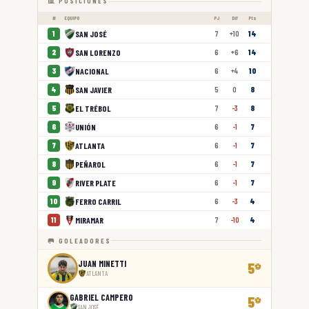
📊 POSICIONES
#
EQUIPO
PJ
Dif
Pts
SAN JOSÉ
1
7
+10
14
SAN LORENZO
2
6
+6
14
NACIONAL
3
6
+4
10
SAN JAVIER
4
5
0
8
EL TRÉBOL
5
7
-3
8
UNIÓN
6
6
-1
7
ATLANTA
7
6
-1
7
PEÑAROL
8
6
-1
7
RIVER PLATE
9
6
-1
7
FERRO CARRIL
10
6
-3
4
MIRAMAR
11
7
-10
4
🥅 GOLEADORES
JUAN MINETTI
5
⚽
ATLANTA
GABRIEL CAMPERO
5
⚽
SAN JOSÉ