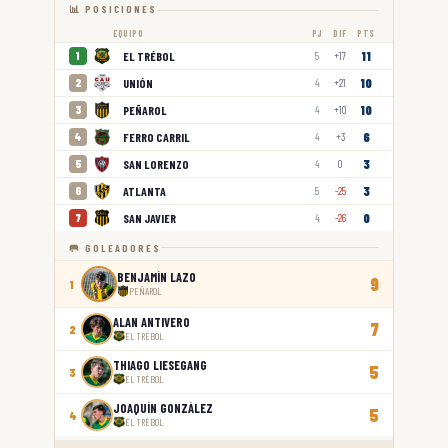
📊 POSICIONES
EQUIPO
PJ
DIF
PTS
11
EL TRÉBOL
1
5
+17
10
UNIÓN
2
4
+21
10
PEÑAROL
3
4
+10
6
FERRO CARRIL
4
4
+3
3
SAN LORENZO
5
4
0
3
ATLANTA
6
5
-25
0
SAN JAVIER
7
4
-26
🥅 GOLEADORES
BENJAMÍN LAZO
9
1
PEÑAROL
ALAN ANTIVERO
7
2
EL TRÉBOL
THIAGO LIESEGANG
5
3
EL TRÉBOL
JOAQUÍN GONZÁLEZ
5
4
EL TRÉBOL