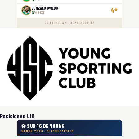
GONZALO UVIEDO
4
⚽
SAN JOSÉ
DE PRIMERA™ · DEPRIMERA.UY
Posiciones U16
⚽ SUB 16 DE YOUNG
HONOR 2026 · CLASIFICATORIO