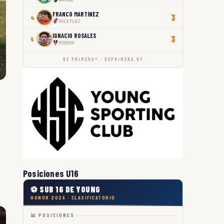
FRANCO MARTÍNEZ
3
4
RIVER PLATE
IGNACIO ROSALES
3
5
MIRAMAR
DE PRIMERA™ · DEPRIMERA.UY
Posiciones U16
⚽ SUB 16 DE YOUNG
HONOR 2026 · CLASIFICATORIO
📊 POSICIONES