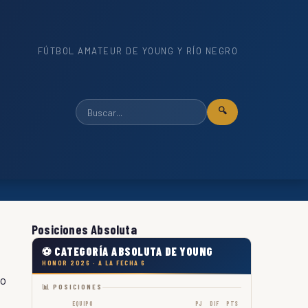
FÚTBOL AMATEUR DE YOUNG Y RÍO NEGRO
🔍
Posiciones Absoluta
⚽ CATEGORÍA ABSOLUTA DE YOUNG
HONOR 2026 · A LA FECHA 6
do
📊 POSICIONES
EQUIPO
PJ
DIF
PTS