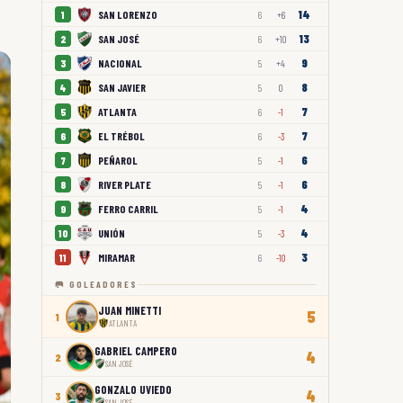
14
SAN LORENZO
1
6
+6
13
SAN JOSÉ
2
6
+10
9
NACIONAL
3
5
+4
8
SAN JAVIER
4
5
0
7
ATLANTA
5
6
-1
7
EL TRÉBOL
6
6
-3
6
PEÑAROL
7
5
-1
6
RIVER PLATE
8
5
-1
4
FERRO CARRIL
9
5
-1
4
UNIÓN
10
5
-3
3
MIRAMAR
11
6
-10
🥅 GOLEADORES
JUAN MINETTI
5
1
ATLANTA
GABRIEL CAMPERO
4
2
SAN JOSÉ
GONZALO UVIEDO
4
3
SAN JOSÉ