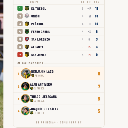
EQUIPO
PJ
DIF
PTS
11
EL TRÉBOL
1
5
+17
10
UNIÓN
2
4
+21
10
PEÑAROL
3
4
+10
6
FERRO CARRIL
4
4
+3
3
SAN LORENZO
5
4
0
3
ATLANTA
6
5
-25
0
SAN JAVIER
7
4
-26
🥅 GOLEADORES
BENJAMÍN LAZO
9
1
PEÑAROL
ALAN ANTIVERO
7
2
EL TRÉBOL
THIAGO LIESEGANG
5
3
EL TRÉBOL
JOAQUÍN GONZÁLEZ
5
4
EL TRÉBOL
DE PRIMERA™ · DEPRIMERA.UY