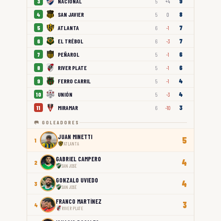
9
NACIONAL
3
5
+4
8
SAN JAVIER
4
5
0
7
ATLANTA
5
6
-1
7
EL TRÉBOL
6
6
-3
6
PEÑAROL
7
5
-1
6
RIVER PLATE
8
5
-1
4
FERRO CARRIL
9
5
-1
4
UNIÓN
10
5
-3
3
MIRAMAR
11
6
-10
🥅 GOLEADORES
JUAN MINETTI
5
1
ATLANTA
GABRIEL CAMPERO
4
2
SAN JOSÉ
GONZALO UVIEDO
4
3
SAN JOSÉ
FRANCO MARTÍNEZ
3
4
RIVER PLATE