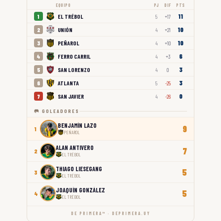
EQUIPO
PJ
DIF
PTS
11
EL TRÉBOL
1
5
+17
10
UNIÓN
2
4
+21
10
PEÑAROL
3
4
+10
6
FERRO CARRIL
4
4
+3
3
SAN LORENZO
5
4
0
3
ATLANTA
6
5
-25
0
SAN JAVIER
7
4
-26
🥅 GOLEADORES
BENJAMÍN LAZO
9
1
PEÑAROL
ALAN ANTIVERO
7
2
EL TRÉBOL
THIAGO LIESEGANG
5
3
EL TRÉBOL
JOAQUÍN GONZÁLEZ
5
4
EL TRÉBOL
DE PRIMERA™ · DEPRIMERA.UY