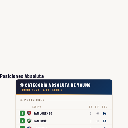
Posiciones Absoluta
⚽ CATEGORÍA ABSOLUTA DE YOUNG
HONOR 2026 · A LA FECHA 6
📊 POSICIONES
EQUIPO
PJ
DIF
PTS
14
SAN LORENZO
1
6
+6
13
SAN JOSÉ
2
6
+10