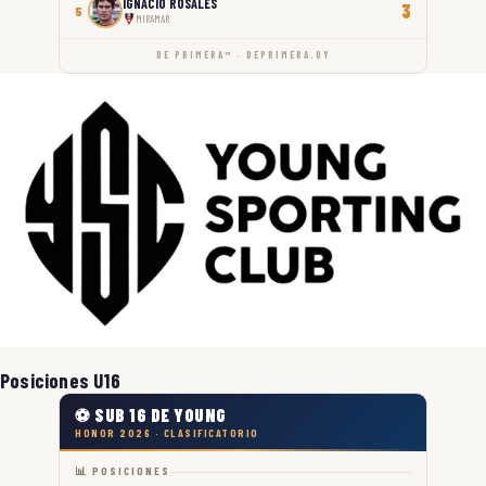
IGNACIO ROSALES
3
5
MIRAMAR
DE PRIMERA™ · DEPRIMERA.UY
Posiciones U16
⚽ SUB 16 DE YOUNG
HONOR 2026 · CLASIFICATORIO
📊 POSICIONES