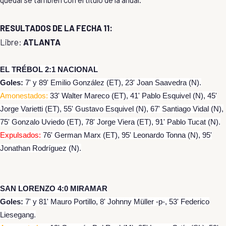
RESULTADOS DE LA FECHA 11:
Libre:
ATLANTA
EL TRÉBOL 2:1 NACIONAL
Goles:
7' y 89' Emilio González (ET), 23' Joan Saavedra (N).
Amonestados:
33' Walter Mareco (ET), 41' Pablo Esquivel (N), 45'
Jorge Varietti (ET), 55' Gustavo Esquivel (N), 67' Santiago Vidal (N),
75' Gonzalo Uviedo (ET), 78' Jorge Viera (ET), 91' Pablo Tucat (N).
Expulsados:
76' German Marx (ET), 95' Leonardo Tonna (N), 95'
Jonathan Rodríguez (N).
SAN LORENZO 4:0 MIRAMAR
Goles:
7' y 81' Mauro Portillo, 8' Johnny Müller -p-, 53' Federico
Liesegang.