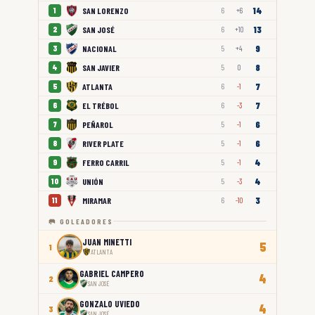
14
SAN LORENZO
1
6
+6
13
SAN JOSÉ
2
6
+10
9
NACIONAL
3
5
+4
8
SAN JAVIER
4
5
0
7
ATLANTA
5
6
-1
7
EL TRÉBOL
6
6
-3
6
PEÑAROL
7
5
-1
6
RIVER PLATE
8
5
-1
4
FERRO CARRIL
9
5
-1
4
UNIÓN
10
5
-3
3
MIRAMAR
11
6
-10
🥅 GOLEADORES
JUAN MINETTI
5
1
ATLANTA
GABRIEL CAMPERO
4
2
SAN JOSÉ
GONZALO UVIEDO
4
3
SAN JOSÉ