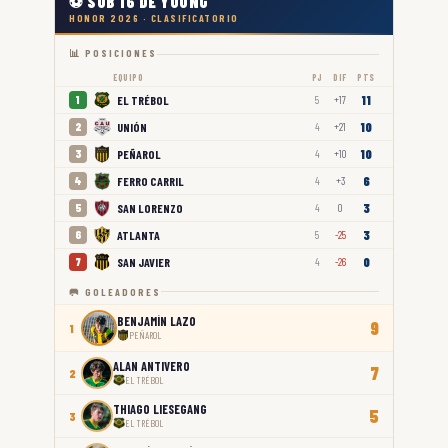
⚽ SUB 16 DE YOUNG
HONOR 2026 · CLASIFICATORIO
📊 POSICIONES
EQUIPO
PJ
DIF
PTS
11
EL TRÉBOL
1
5
+17
10
UNIÓN
2
4
+21
10
PEÑAROL
3
4
+10
6
FERRO CARRIL
4
4
+3
3
SAN LORENZO
5
4
0
3
ATLANTA
6
5
-25
0
SAN JAVIER
7
4
-26
🥅 GOLEADORES
BENJAMÍN LAZO
9
1
PEÑAROL
ALAN ANTIVERO
7
2
EL TRÉBOL
THIAGO LIESEGANG
5
3
EL TRÉBOL