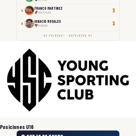
FRANCO MARTÍNEZ
3
4
RIVER PLATE
IGNACIO ROSALES
3
5
MIRAMAR
DE PRIMERA™ · DEPRIMERA.UY
Posiciones U16