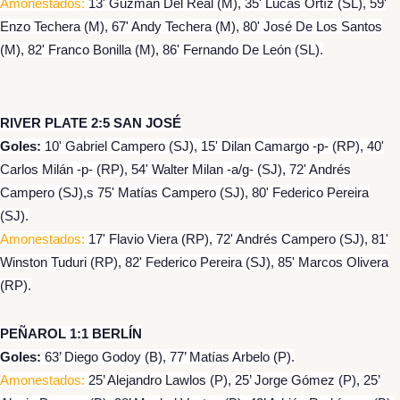
Amonestados:
13' Guzmán Del Real (M), 35' Lucas Ortíz (SL), 59'
Enzo Techera (M), 67' Andy Techera (M), 80' José De Los Santos
(M), 82' Franco Bonilla (M), 86' Fernando De León (SL).
RIVER PLATE 2:5 SAN JOSÉ
Goles:
10' Gabriel Campero (SJ), 15' Dilan Camargo -p- (RP), 40'
Carlos Milán -p- (RP), 54' Walter Milan -a/g- (SJ), 72' Andrés
Campero (SJ),s 75' Matías Campero (SJ), 80' Federico Pereira
(SJ).
Amonestados:
17' Flavio Viera (RP), 72' Andrés Campero (SJ), 81'
Winston Tuduri (RP), 82' Federico Pereira (SJ), 85' Marcos Olivera
(RP).
PEÑAROL 1:1 BERLÍN
Goles:
63’ Diego Godoy (B), 77’ Matías Arbelo (P).
Amonestados:
25’ Alejandro Lawlos (P), 25’ Jorge Gómez (P), 25’