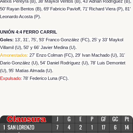
Alexis Pereyra (B), 38’ Maykol Ventos (B), 43’ Adrián Rodríguez (B),
50’ Rayan Bentos (B), 69’ Fabricio Pavloff, 71’ Richard Viera (P), 81’
Leonardo Acosta (P).
UNIÓN 4:4 FERRO CARRIL
Goles:
13', 31', 75', 93' Franco González (FC), 25' y 33' Maykol
Villamil (U), 50' y 66' Javier Medina (U).
Amonestados:
27' Enzo Colman (FC), 29' Ivan Machado (U), 31'
Dario González (U), 54' Daniel Rodríguez (U), 78' Luis Demontet
(U), 95' Matías Almada (U).
Expulsado:
78' Federico Luna (FC).