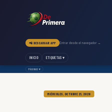
📲 DESCARGAR APP
Entrar desde el navegador →
INICIO
ETIQUETAS ▾
PÁGINAS ▾
MIÉRCOLES, OCTUBRE 21, 2020