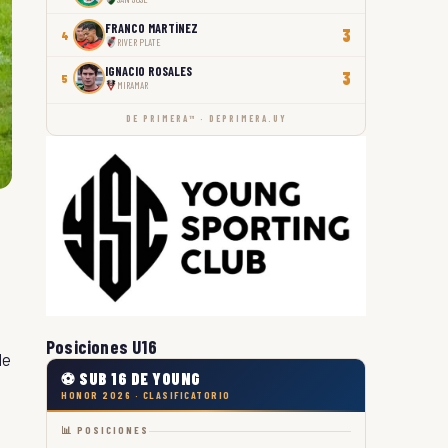
FRANCO MARTÍNEZ
3
4
RIVER PLATE
IGNACIO ROSALES
3
5
MIRAMAR
DE PRIMERA™ · DEPRIMERA.UY
Posiciones U16
de
⚽ SUB 16 DE YOUNG
HONOR 2026 · CLASIFICATORIO
📊 POSICIONES