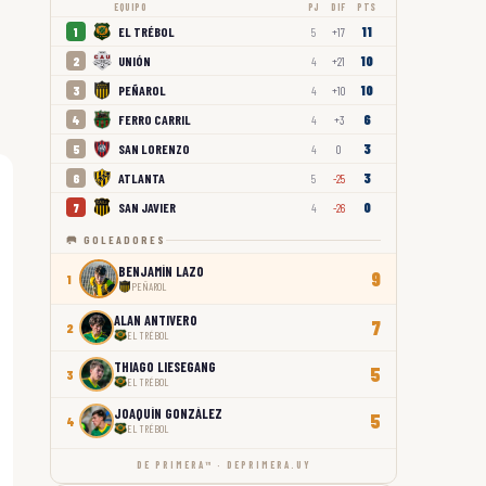
EQUIPO
PJ
DIF
PTS
11
EL TRÉBOL
1
5
+17
10
UNIÓN
2
4
+21
10
PEÑAROL
3
4
+10
6
FERRO CARRIL
4
4
+3
3
SAN LORENZO
5
4
0
3
ATLANTA
6
5
-25
0
SAN JAVIER
7
4
-26
🥅 GOLEADORES
BENJAMÍN LAZO
9
1
PEÑAROL
ALAN ANTIVERO
7
2
EL TRÉBOL
THIAGO LIESEGANG
5
3
EL TRÉBOL
JOAQUÍN GONZÁLEZ
5
4
EL TRÉBOL
DE PRIMERA™ · DEPRIMERA.UY