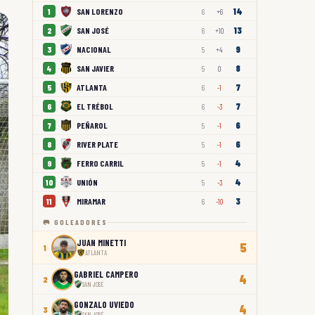
14
SAN LORENZO
1
6
+6
13
SAN JOSÉ
2
6
+10
9
NACIONAL
3
5
+4
8
SAN JAVIER
4
5
0
7
ATLANTA
5
6
-1
7
EL TRÉBOL
6
6
-3
6
PEÑAROL
7
5
-1
6
RIVER PLATE
8
5
-1
4
FERRO CARRIL
9
5
-1
4
UNIÓN
10
5
-3
3
MIRAMAR
11
6
-10
🥅 GOLEADORES
JUAN MINETTI
5
1
ATLANTA
GABRIEL CAMPERO
4
2
SAN JOSÉ
GONZALO UVIEDO
4
3
SAN JOSÉ