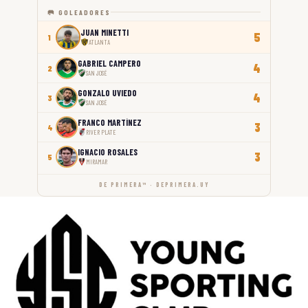
🥅 GOLEADORES
JUAN MINETTI
5
1
ATLANTA
GABRIEL CAMPERO
4
2
SAN JOSÉ
GONZALO UVIEDO
4
3
SAN JOSÉ
FRANCO MARTÍNEZ
3
4
RIVER PLATE
IGNACIO ROSALES
3
5
MIRAMAR
DE PRIMERA™ · DEPRIMERA.UY