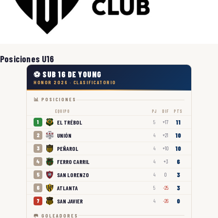
Posiciones U16
⚽ SUB 16 DE YOUNG
HONOR 2026 · CLASIFICATORIO
📊 POSICIONES
EQUIPO
PJ
DIF
PTS
11
EL TRÉBOL
1
5
+17
10
UNIÓN
2
4
+21
10
PEÑAROL
3
4
+10
6
FERRO CARRIL
4
4
+3
3
SAN LORENZO
5
4
0
3
ATLANTA
6
5
-25
0
SAN JAVIER
7
4
-26
🥅 GOLEADORES