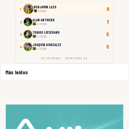
BENJAMÍN LAZO
9
1
PEÑAROL
ALAN ANTIVERO
7
2
EL TRÉBOL
THIAGO LIESEGANG
5
3
EL TRÉBOL
JOAQUÍN GONZÁLEZ
5
4
EL TRÉBOL
DE PRIMERA™ · DEPRIMERA.UY
Más leídos