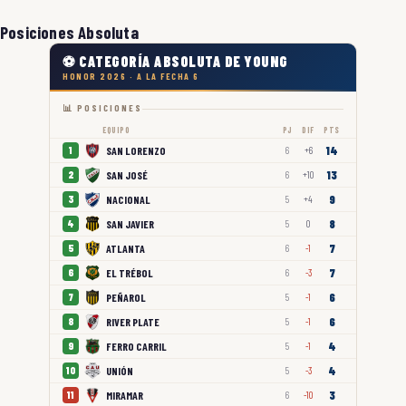
Posiciones Absoluta
⚽ CATEGORÍA ABSOLUTA DE YOUNG
HONOR 2026 · A LA FECHA 6
📊 POSICIONES
EQUIPO
PJ
DIF
PTS
14
SAN LORENZO
1
6
+6
13
SAN JOSÉ
2
6
+10
9
NACIONAL
3
5
+4
8
SAN JAVIER
4
5
0
7
ATLANTA
5
6
-1
7
EL TRÉBOL
6
6
-3
6
PEÑAROL
7
5
-1
6
RIVER PLATE
8
5
-1
4
FERRO CARRIL
9
5
-1
4
UNIÓN
10
5
-3
3
MIRAMAR
11
6
-10