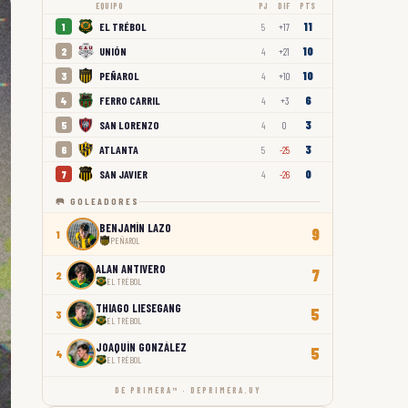
EQUIPO
PJ
DIF
PTS
11
EL TRÉBOL
1
5
+17
10
UNIÓN
2
4
+21
10
PEÑAROL
3
4
+10
6
FERRO CARRIL
4
4
+3
3
SAN LORENZO
5
4
0
3
ATLANTA
6
5
-25
0
SAN JAVIER
7
4
-26
🥅 GOLEADORES
BENJAMÍN LAZO
9
1
PEÑAROL
ALAN ANTIVERO
7
2
EL TRÉBOL
THIAGO LIESEGANG
5
3
EL TRÉBOL
JOAQUÍN GONZÁLEZ
5
4
EL TRÉBOL
DE PRIMERA™ · DEPRIMERA.UY