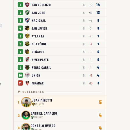
14
SAN LORENZO
1
6
+6
13
SAN JOSÉ
2
6
+10
9
NACIONAL
3
5
+4
al
8
SAN JAVIER
4
5
0
7
ATLANTA
5
6
-1
7
EL TRÉBOL
6
6
-3
6
PEÑAROL
7
5
-1
6
RIVER PLATE
8
5
-1
4
FERRO CARRIL
9
5
-1
4
UNIÓN
10
5
-3
,
3
MIRAMAR
11
6
-10
🥅 GOLEADORES
JUAN MINETTI
5
1
ATLANTA
GABRIEL CAMPERO
4
2
SAN JOSÉ
GONZALO UVIEDO
4
3
SAN JOSÉ