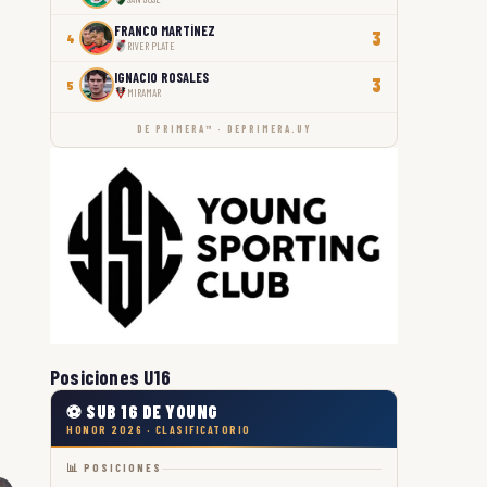
FRANCO MARTÍNEZ
3
4
RIVER PLATE
IGNACIO ROSALES
3
5
MIRAMAR
DE PRIMERA™ · DEPRIMERA.UY
Posiciones U16
⚽ SUB 16 DE YOUNG
HONOR 2026 · CLASIFICATORIO
📊 POSICIONES