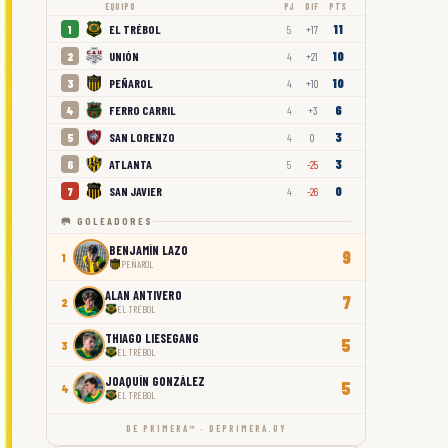
EQUIPO
PJ
DIF
PTS
11
EL TRÉBOL
1
5
+17
10
UNIÓN
2
4
+21
10
PEÑAROL
3
4
+10
6
FERRO CARRIL
4
4
+3
3
SAN LORENZO
5
4
0
3
ATLANTA
6
5
-25
0
SAN JAVIER
7
4
-26
🥅 GOLEADORES
BENJAMÍN LAZO
9
1
PEÑAROL
ALAN ANTIVERO
7
2
EL TRÉBOL
THIAGO LIESEGANG
5
3
EL TRÉBOL
JOAQUÍN GONZÁLEZ
5
4
EL TRÉBOL
DE PRIMERA™ · DEPRIMERA.UY