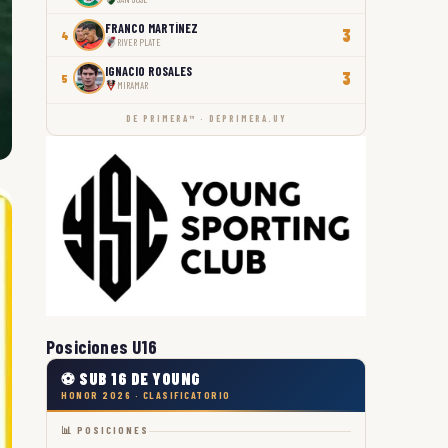
FRANCO MARTÍNEZ
3
4
RIVER PLATE
IGNACIO ROSALES
3
5
MIRAMAR
DE PRIMERA™ · DEPRIMERA.UY
Posiciones U16
⚽ SUB 16 DE YOUNG
HONOR 2026 · CLASIFICATORIO
📊 POSICIONES