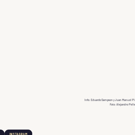
Info: Eduardo Sampson y Juan Manuel Pi
Foto: Alejandro Pelle
INSTAGRAM