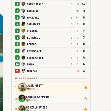
14
SAN LORENZO
1
6
+6
13
SAN JOSÉ
2
6
+10
9
NACIONAL
3
5
+4
8
SAN JAVIER
4
5
0
7
ATLANTA
5
6
-1
7
EL TRÉBOL
6
6
-3
6
PEÑAROL
7
5
-1
6
RIVER PLATE
8
5
-1
4
FERRO CARRIL
9
5
-1
4
UNIÓN
10
5
-3
3
MIRAMAR
11
6
-10
🥅 GOLEADORES
JUAN MINETTI
5
1
ATLANTA
GABRIEL CAMPERO
4
2
SAN JOSÉ
GONZALO UVIEDO
4
3
SAN JOSÉ