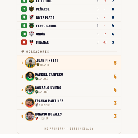
7
EL TRÉBOL
6
6
-3
6
PEÑAROL
7
5
-1
6
RIVER PLATE
8
5
-1
4
FERRO CARRIL
9
5
-1
4
UNIÓN
10
5
-3
3
MIRAMAR
11
6
-10
🥅 GOLEADORES
JUAN MINETTI
5
1
ATLANTA
GABRIEL CAMPERO
4
2
SAN JOSÉ
GONZALO UVIEDO
4
3
SAN JOSÉ
FRANCO MARTÍNEZ
3
4
RIVER PLATE
IGNACIO ROSALES
3
5
MIRAMAR
DE PRIMERA™ · DEPRIMERA.UY