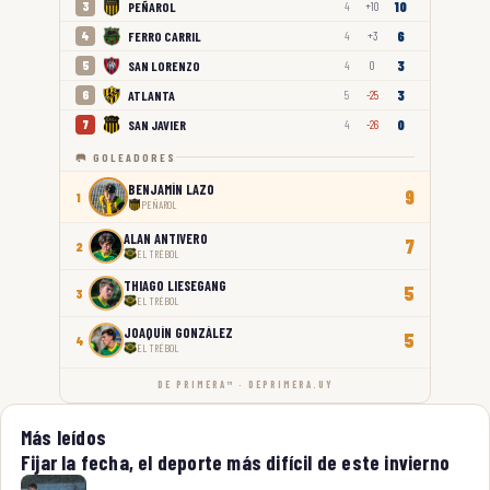
10
PEÑAROL
3
4
+10
6
FERRO CARRIL
4
4
+3
3
SAN LORENZO
5
4
0
3
ATLANTA
6
5
-25
0
SAN JAVIER
7
4
-26
🥅 GOLEADORES
BENJAMÍN LAZO
9
1
PEÑAROL
ALAN ANTIVERO
7
2
EL TRÉBOL
THIAGO LIESEGANG
5
3
EL TRÉBOL
JOAQUÍN GONZÁLEZ
5
4
EL TRÉBOL
DE PRIMERA™ · DEPRIMERA.UY
Más leídos
Fijar la fecha, el deporte más difícil de este invierno