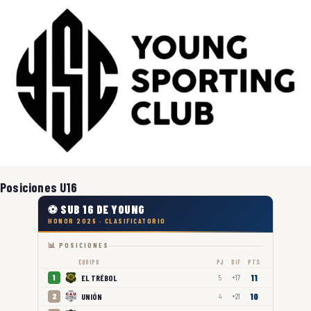
Posiciones U16
⚽ SUB 16 DE YOUNG
HONOR 2026 · CLASIFICATORIO
📊 POSICIONES
EQUIPO
PJ
DIF
PTS
11
EL TRÉBOL
1
5
+17
10
UNIÓN
2
4
+21