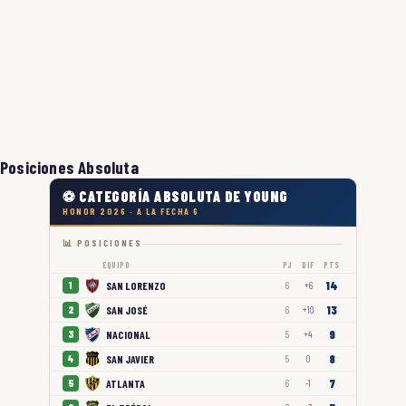
Posiciones Absoluta
⚽ CATEGORÍA ABSOLUTA DE YOUNG
HONOR 2026 · A LA FECHA 6
📊 POSICIONES
EQUIPO
PJ
DIF
PTS
14
SAN LORENZO
1
6
+6
13
SAN JOSÉ
2
6
+10
9
NACIONAL
3
5
+4
8
SAN JAVIER
4
5
0
7
ATLANTA
5
6
-1