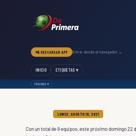
📲 DESCARGAR APP
Entrar desde el navegador →
INICIO
ETIQUETAS ▾
PÁGINAS ▾
LUNES, AGOSTO 16, 2021
Con un total de 9 equipos, este próximo domingo 22 d