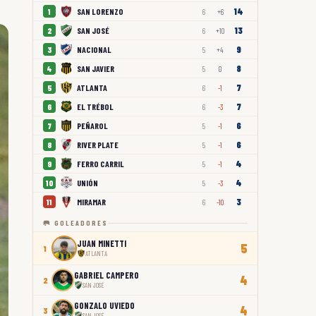
14
SAN LORENZO
1
6
+6
13
SAN JOSÉ
2
6
+10
9
NACIONAL
3
5
+4
8
SAN JAVIER
4
5
0
7
ATLANTA
5
6
-1
7
EL TRÉBOL
6
6
-3
6
PEÑAROL
7
5
-1
6
RIVER PLATE
8
5
-1
4
FERRO CARRIL
9
5
-1
4
UNIÓN
10
5
-3
3
MIRAMAR
11
6
-10
🥅 GOLEADORES
JUAN MINETTI
5
1
ATLANTA
GABRIEL CAMPERO
4
2
SAN JOSÉ
GONZALO UVIEDO
4
3
SAN JOSÉ