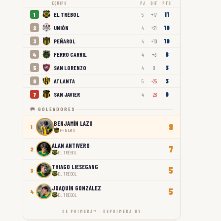
EQUIPO
PJ
DIF
PTS
11
EL TRÉBOL
1
5
+17
10
UNIÓN
2
4
+21
10
PEÑAROL
3
4
+10
6
FERRO CARRIL
4
4
+3
3
SAN LORENZO
5
4
0
3
ATLANTA
6
5
-25
0
SAN JAVIER
7
4
-26
🥅 GOLEADORES
BENJAMÍN LAZO
9
1
PEÑAROL
ALAN ANTIVERO
7
2
EL TRÉBOL
THIAGO LIESEGANG
5
3
EL TRÉBOL
JOAQUÍN GONZÁLEZ
5
4
EL TRÉBOL
DE PRIMERA™ · DEPRIMERA.UY