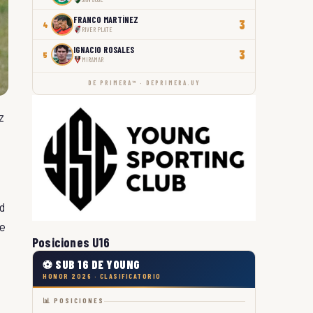
FRANCO MARTÍNEZ
3
4
RIVER PLATE
IGNACIO ROSALES
3
5
MIRAMAR
DE PRIMERA™ · DEPRIMERA.UY
z
ad
de
Posiciones U16
⚽ SUB 16 DE YOUNG
HONOR 2026 · CLASIFICATORIO
📊 POSICIONES