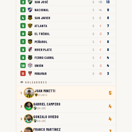
13
SAN JOSÉ
2
6
+10
9
NACIONAL
3
5
+4
8
SAN JAVIER
4
5
0
7
ATLANTA
5
6
-1
7
EL TRÉBOL
6
6
-3
6
PEÑAROL
7
5
-1
6
RIVER PLATE
8
5
-1
4
FERRO CARRIL
9
5
-1
4
UNIÓN
10
5
-3
3
MIRAMAR
11
6
-10
🥅 GOLEADORES
JUAN MINETTI
5
1
ATLANTA
GABRIEL CAMPERO
4
2
SAN JOSÉ
GONZALO UVIEDO
4
3
SAN JOSÉ
FRANCO MARTÍNEZ
3
4