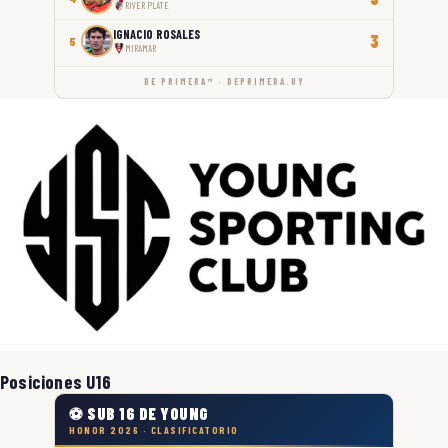
RIVER PLATE
IGNACIO ROSALES
3
5
MIRAMAR
DE PRIMERA™ · DEPRIMERA.UY
Posiciones U16
⚽ SUB 16 DE YOUNG
HONOR 2026 · CLASIFICATORIO