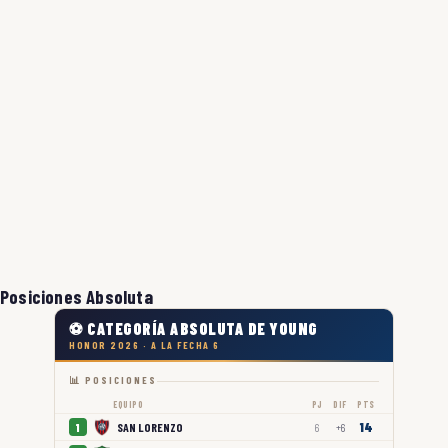
Posiciones Absoluta
⚽ CATEGORÍA ABSOLUTA DE YOUNG
HONOR 2026 · A LA FECHA 6
📊 POSICIONES
EQUIPO
PJ
DIF
PTS
14
SAN LORENZO
1
6
+6