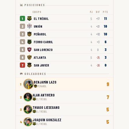
📊 POSICIONES
EQUIPO
PJ
DIF
PTS
11
EL TRÉBOL
1
5
+17
10
UNIÓN
2
4
+21
10
PEÑAROL
3
4
+10
6
FERRO CARRIL
4
4
+3
3
SAN LORENZO
5
4
0
3
ATLANTA
6
5
-25
0
SAN JAVIER
7
4
-26
🥅 GOLEADORES
BENJAMÍN LAZO
9
1
PEÑAROL
ALAN ANTIVERO
7
2
EL TRÉBOL
THIAGO LIESEGANG
5
3
EL TRÉBOL
JOAQUÍN GONZÁLEZ
5
4
EL TRÉBOL