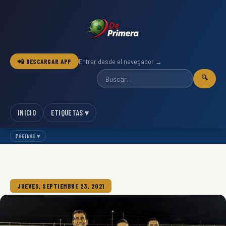
📲 DESCARGAR APP
Entrar desde el navegador →
🔍
INICIO
ETIQUETAS ▾
PÁGINAS ▾
JUEVES, SEPTIEMBRE 23, 2021