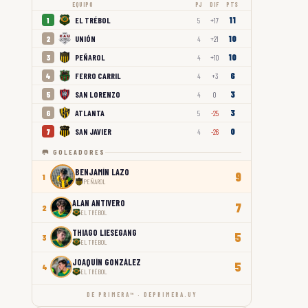
EQUIPO
PJ
DIF
PTS
11
EL TRÉBOL
1
5
+17
10
UNIÓN
2
4
+21
10
PEÑAROL
3
4
+10
6
FERRO CARRIL
4
4
+3
3
SAN LORENZO
5
4
0
3
ATLANTA
6
5
-25
0
SAN JAVIER
7
4
-26
🥅 GOLEADORES
BENJAMÍN LAZO
9
1
PEÑAROL
ALAN ANTIVERO
7
2
EL TRÉBOL
THIAGO LIESEGANG
5
3
EL TRÉBOL
JOAQUÍN GONZÁLEZ
5
4
EL TRÉBOL
DE PRIMERA™ · DEPRIMERA.UY