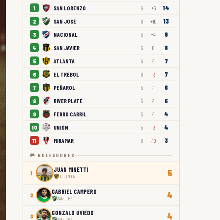
14
SAN LORENZO
1
6
+6
13
SAN JOSÉ
2
6
+10
9
NACIONAL
3
5
+4
8
SAN JAVIER
4
5
0
7
ATLANTA
5
6
-1
7
EL TRÉBOL
6
6
-3
6
PEÑAROL
7
5
-1
6
RIVER PLATE
8
5
-1
4
FERRO CARRIL
9
5
-1
4
UNIÓN
10
5
-3
3
MIRAMAR
11
6
-10
🥅 GOLEADORES
JUAN MINETTI
5
1
ATLANTA
GABRIEL CAMPERO
4
2
SAN JOSÉ
GONZALO UVIEDO
4
3
SAN JOSÉ