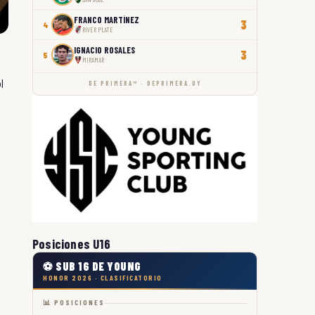
FRANCO MARTÍNEZ
3
4
RIVER PLATE
IGNACIO ROSALES
3
5
MIRAMAR
l
DE PRIMERA™ · DEPRIMERA.UY
Posiciones U16
⚽ SUB 16 DE YOUNG
HONOR 2026 · CLASIFICATORIO
📊 POSICIONES