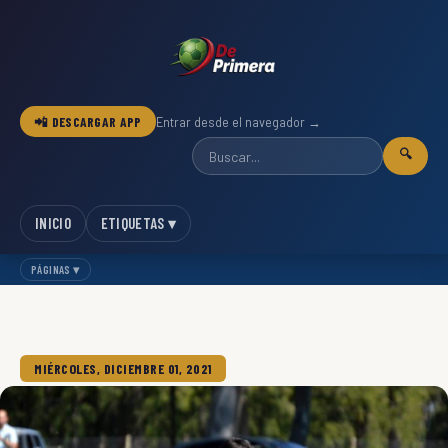
📲 DESCARGAR APP
Entrar desde el navegador →
🔍
INICIO
ETIQUETAS ▾
PÁGINAS ▾
MIÉRCOLES, DICIEMBRE 01, 2021