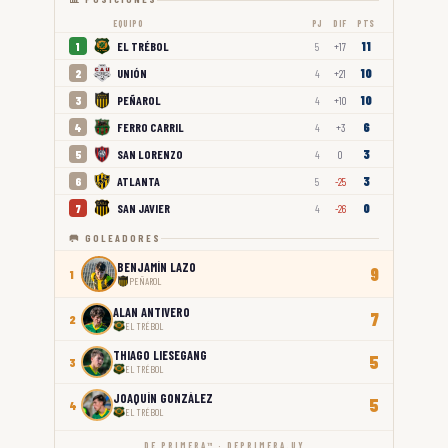
EQUIPO
PJ
DIF
PTS
11
EL TRÉBOL
1
5
+17
10
UNIÓN
2
4
+21
10
PEÑAROL
3
4
+10
6
FERRO CARRIL
4
4
+3
3
SAN LORENZO
5
4
0
3
ATLANTA
6
5
-25
0
SAN JAVIER
7
4
-26
🥅 GOLEADORES
BENJAMÍN LAZO
9
1
PEÑAROL
ALAN ANTIVERO
7
2
EL TRÉBOL
THIAGO LIESEGANG
5
3
EL TRÉBOL
JOAQUÍN GONZÁLEZ
5
4
EL TRÉBOL
DE PRIMERA™ · DEPRIMERA.UY