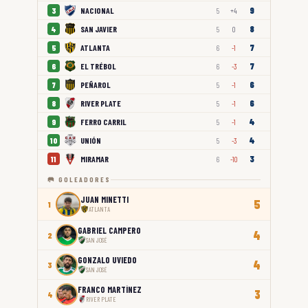
9
NACIONAL
3
5
+4
8
SAN JAVIER
4
5
0
7
ATLANTA
5
6
-1
7
EL TRÉBOL
6
6
-3
6
PEÑAROL
7
5
-1
6
RIVER PLATE
8
5
-1
4
FERRO CARRIL
9
5
-1
4
UNIÓN
10
5
-3
3
MIRAMAR
11
6
-10
🥅 GOLEADORES
JUAN MINETTI
5
1
ATLANTA
GABRIEL CAMPERO
4
2
SAN JOSÉ
GONZALO UVIEDO
4
3
SAN JOSÉ
FRANCO MARTÍNEZ
3
4
RIVER PLATE