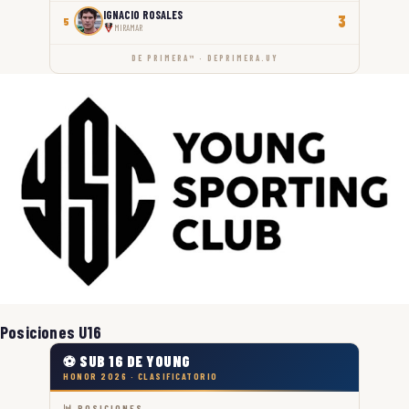
IGNACIO ROSALES
3
5
MIRAMAR
DE PRIMERA™ · DEPRIMERA.UY
Posiciones U16
⚽ SUB 16 DE YOUNG
HONOR 2026 · CLASIFICATORIO
📊 POSICIONES