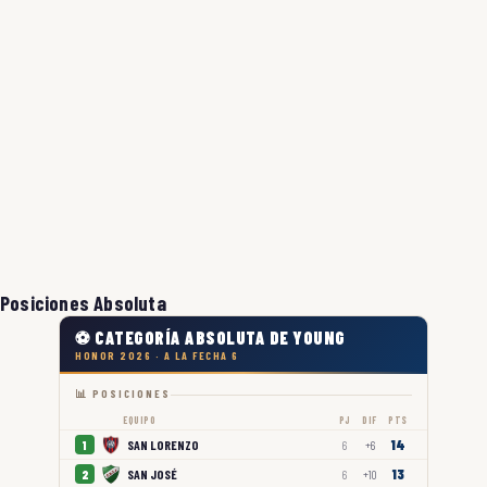
Posiciones Absoluta
⚽ CATEGORÍA ABSOLUTA DE YOUNG
HONOR 2026 · A LA FECHA 6
📊 POSICIONES
EQUIPO
PJ
DIF
PTS
14
SAN LORENZO
1
6
+6
13
SAN JOSÉ
2
6
+10