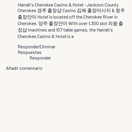
Harrah's Cherokee Casino & Hotel - Jackson County
Cherokee
경주 출장샵
Casino
김해 출장마사지
&
청주
출장안마
Hotel is located off the Cherokee River in
Cherokee.
양주 출장안마
With over 1,300 slot
의왕 출
장샵
machines and 107 table games, the Harrah's
Cherokee Casino & Hotel is a
Responder
Eliminar
Respuestas
Responder
Añadir comentario