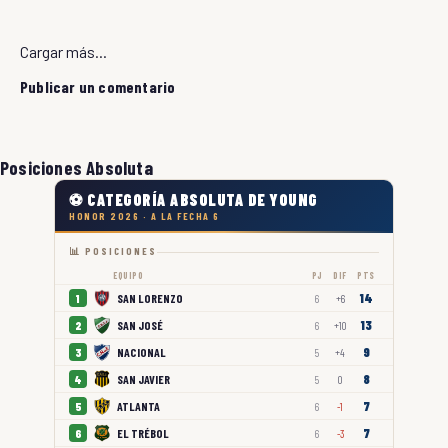
Cargar más...
Publicar un comentario
Posiciones Absoluta
⚽ CATEGORÍA ABSOLUTA DE YOUNG
HONOR 2026 · A LA FECHA 6
📊 POSICIONES
EQUIPO
PJ
DIF
PTS
14
SAN LORENZO
1
6
+6
13
SAN JOSÉ
2
6
+10
9
NACIONAL
3
5
+4
8
SAN JAVIER
4
5
0
7
ATLANTA
5
6
-1
7
EL TRÉBOL
6
6
-3