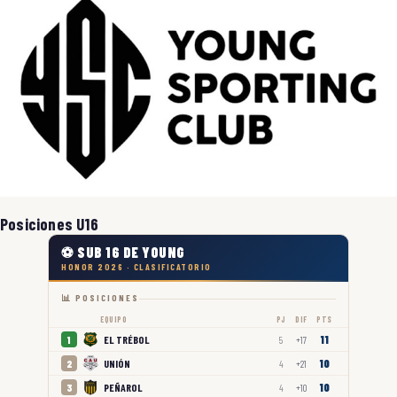
Posiciones U16
⚽ SUB 16 DE YOUNG
HONOR 2026 · CLASIFICATORIO
📊 POSICIONES
EQUIPO
PJ
DIF
PTS
11
EL TRÉBOL
1
5
+17
10
UNIÓN
2
4
+21
10
PEÑAROL
3
4
+10