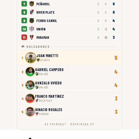
6
PEÑAROL
7
5
-1
6
RIVER PLATE
8
5
-1
4
FERRO CARRIL
9
5
-1
4
UNIÓN
10
5
-3
3
MIRAMAR
11
6
-10
🥅 GOLEADORES
JUAN MINETTI
5
1
ATLANTA
GABRIEL CAMPERO
4
2
SAN JOSÉ
GONZALO UVIEDO
4
3
SAN JOSÉ
FRANCO MARTÍNEZ
3
4
RIVER PLATE
IGNACIO ROSALES
3
5
MIRAMAR
DE PRIMERA™ · DEPRIMERA.UY