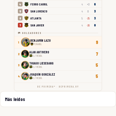
6
FERRO CARRIL
4
4
+3
3
SAN LORENZO
5
4
0
3
ATLANTA
6
5
-25
0
SAN JAVIER
7
4
-26
🥅 GOLEADORES
BENJAMÍN LAZO
9
1
PEÑAROL
ALAN ANTIVERO
7
2
EL TRÉBOL
THIAGO LIESEGANG
5
3
EL TRÉBOL
JOAQUÍN GONZÁLEZ
5
4
EL TRÉBOL
DE PRIMERA™ · DEPRIMERA.UY
Más leídos