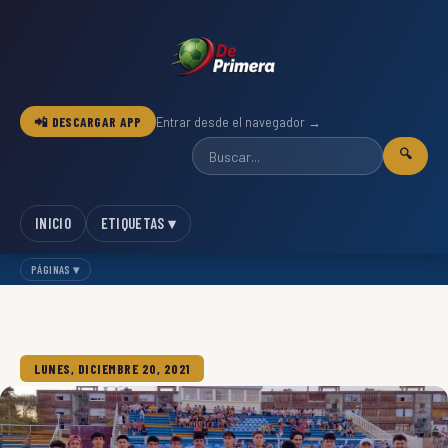
📲 DESCARGAR APP
Entrar desde el navegador →
🔍
INICIO
ETIQUETAS ▾
PÁGINAS ▾
LUNES, DICIEMBRE 20, 2021