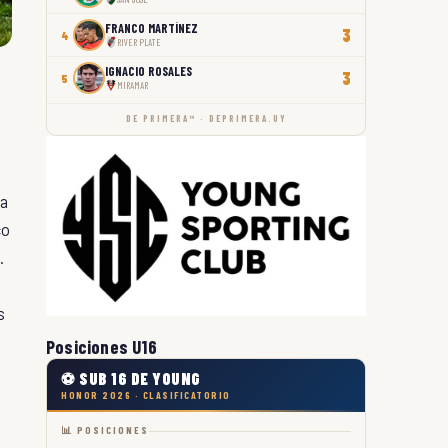
FRANCO MARTÍNEZ
3
4
RIVER PLATE
IGNACIO ROSALES
3
5
MIRAMAR
DE PRIMERA™ · DEPRIMERA.UY
ra
co
.
s
Posiciones U16
⚽ SUB 16 DE YOUNG
HONOR 2026 · CLASIFICATORIO
📊 POSICIONES