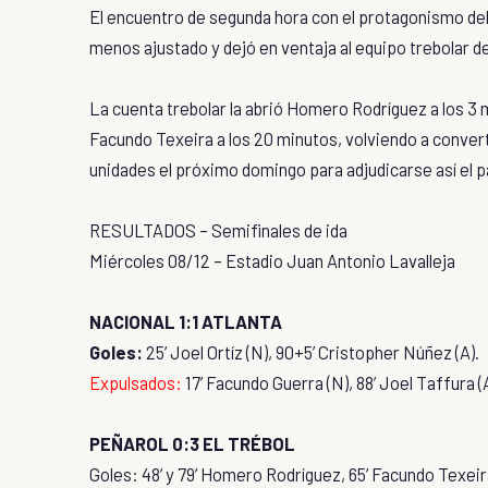
El encuentro de segunda hora con el protagonismo del C
menos ajustado y dejó en ventaja al equipo trebolar de 
La cuenta trebolar la abrió Homero Rodríguez a los 3
Facundo Texeira a los 20 minutos, volviendo a conver
unidades el próximo domingo para adjudicarse así el pas
RESULTADOS – Semifinales de ida
Miércoles 08/12 – Estadio Juan Antonio Lavalleja
NACIONAL 1:1 ATLANTA
Goles:
25’ Joel Ortíz (N), 90+5’ Cristopher Núñez (A).
Expulsados:
17’ Facundo Guerra (N), 88’ Joel Taffura (
PEÑAROL 0:3 EL TRÉBOL
Goles: 48’ y 79’ Homero Rodríguez, 65’ Facundo Texeir