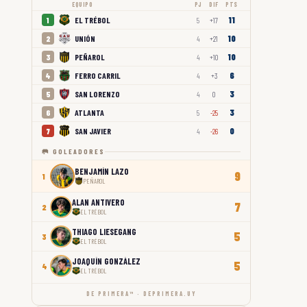
EQUIPO
PJ
DIF
PTS
11
EL TRÉBOL
1
5
+17
10
UNIÓN
2
4
+21
10
PEÑAROL
3
4
+10
6
FERRO CARRIL
4
4
+3
3
SAN LORENZO
5
4
0
3
ATLANTA
6
5
-25
0
SAN JAVIER
7
4
-26
🥅 GOLEADORES
BENJAMÍN LAZO
9
1
PEÑAROL
ALAN ANTIVERO
7
2
EL TRÉBOL
THIAGO LIESEGANG
5
3
EL TRÉBOL
JOAQUÍN GONZÁLEZ
5
4
EL TRÉBOL
DE PRIMERA™ · DEPRIMERA.UY