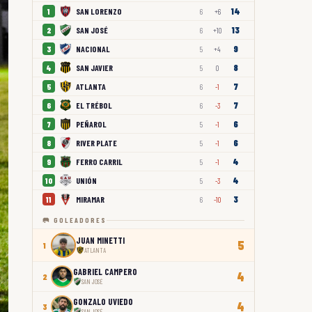
14
SAN LORENZO
1
6
+6
13
SAN JOSÉ
2
6
+10
9
NACIONAL
3
5
+4
8
SAN JAVIER
4
5
0
7
ATLANTA
5
6
-1
7
EL TRÉBOL
6
6
-3
6
PEÑAROL
7
5
-1
6
RIVER PLATE
8
5
-1
4
FERRO CARRIL
9
5
-1
4
UNIÓN
10
5
-3
3
MIRAMAR
11
6
-10
🥅 GOLEADORES
JUAN MINETTI
5
1
ATLANTA
GABRIEL CAMPERO
4
2
SAN JOSÉ
GONZALO UVIEDO
4
3
SAN JOSÉ