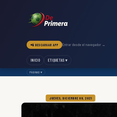
📲 DESCARGAR APP
Entrar desde el navegador →
INICIO
ETIQUETAS ▾
PÁGINAS ▾
JUEVES, DICIEMBRE 09, 2021