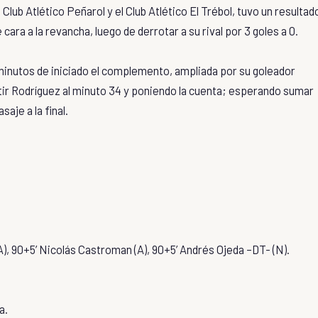
lub Atlético Peñarol y el Club Atlético El Trébol, tuvo un resulta
cara a la revancha, luego de derrotar a su rival por 3 goles a 0.
 minutos de iniciado el complemento, ampliada por su goleador
tir Rodríguez al minuto 34 y poniendo la cuenta; esperando sumar
aje a la final.
A), 90+5’ Nicolás Castroman (A), 90+5’ Andrés Ojeda –DT- (N).
a.