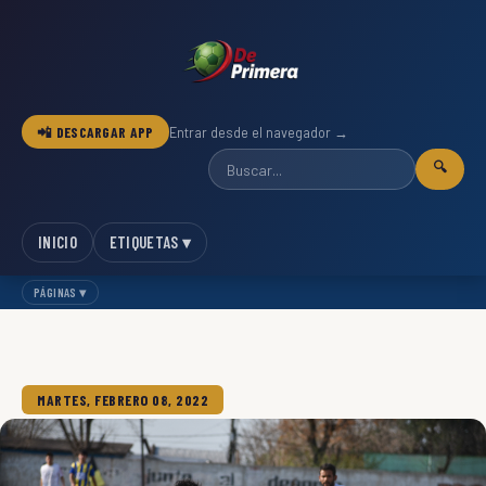
📲 DESCARGAR APP
Entrar desde el navegador →
🔍
INICIO
ETIQUETAS ▾
PÁGINAS ▾
MARTES, FEBRERO 08, 2022