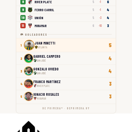
6
RIVER PLATE
8
5
-1
4
FERRO CARRIL
9
5
-1
4
UNIÓN
10
5
-3
3
MIRAMAR
11
6
-10
🥅 GOLEADORES
JUAN MINETTI
5
1
ATLANTA
GABRIEL CAMPERO
4
2
SAN JOSÉ
GONZALO UVIEDO
4
3
SAN JOSÉ
FRANCO MARTÍNEZ
3
4
RIVER PLATE
IGNACIO ROSALES
3
5
MIRAMAR
DE PRIMERA™ · DEPRIMERA.UY