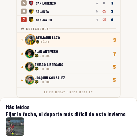
3
SAN LORENZO
5
4
0
3
ATLANTA
6
5
-25
0
SAN JAVIER
7
4
-26
🥅 GOLEADORES
BENJAMÍN LAZO
9
1
PEÑAROL
ALAN ANTIVERO
7
2
EL TRÉBOL
THIAGO LIESEGANG
5
3
EL TRÉBOL
JOAQUÍN GONZÁLEZ
5
4
EL TRÉBOL
DE PRIMERA™ · DEPRIMERA.UY
Más leídos
Fijar la fecha, el deporte más difícil de este invierno