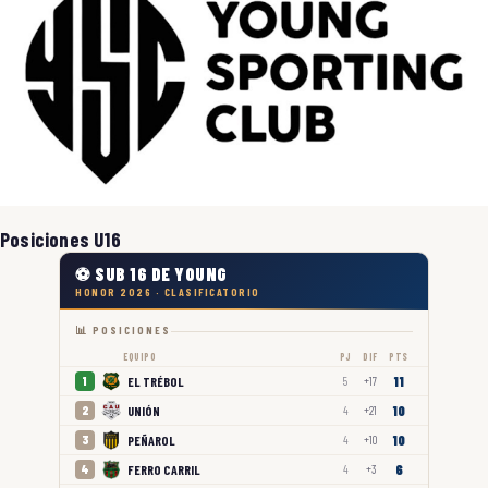
Posiciones U16
⚽ SUB 16 DE YOUNG
HONOR 2026 · CLASIFICATORIO
📊 POSICIONES
EQUIPO
PJ
DIF
PTS
11
EL TRÉBOL
1
5
+17
10
UNIÓN
2
4
+21
10
PEÑAROL
3
4
+10
6
FERRO CARRIL
4
4
+3