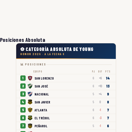
Posiciones Absoluta
⚽ CATEGORÍA ABSOLUTA DE YOUNG
HONOR 2026 · A LA FECHA 6
📊 POSICIONES
EQUIPO
PJ
DIF
PTS
14
SAN LORENZO
1
6
+6
13
SAN JOSÉ
2
6
+10
9
NACIONAL
3
5
+4
8
SAN JAVIER
4
5
0
7
ATLANTA
5
6
-1
7
EL TRÉBOL
6
6
-3
6
PEÑAROL
7
5
-1