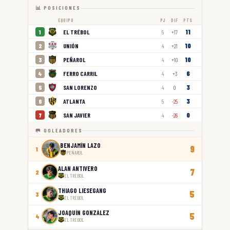
📊 POSICIONES
EQUIPO
PJ
DIF
PTS
11
EL TRÉBOL
1
5
+17
10
UNIÓN
2
4
+21
10
PEÑAROL
3
4
+10
6
FERRO CARRIL
4
4
+3
3
SAN LORENZO
5
4
0
3
ATLANTA
6
5
-25
0
SAN JAVIER
7
4
-26
🥅 GOLEADORES
BENJAMÍN LAZO
9
1
PEÑAROL
ALAN ANTIVERO
7
2
EL TRÉBOL
THIAGO LIESEGANG
5
3
EL TRÉBOL
JOAQUÍN GONZÁLEZ
5
4
EL TRÉBOL