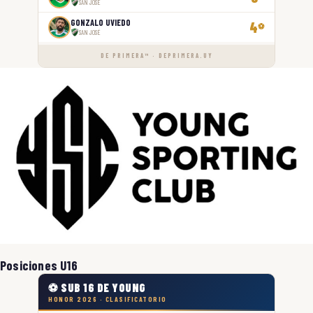
SAN JOSÉ
GONZALO UVIEDO
4
⚽
SAN JOSÉ
DE PRIMERA™ · DEPRIMERA.UY
Posiciones U16
⚽ SUB 16 DE YOUNG
HONOR 2026 · CLASIFICATORIO