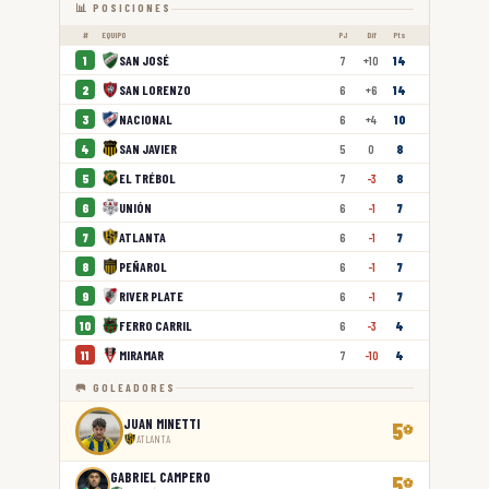
📊 POSICIONES
#
EQUIPO
PJ
Dif
Pts
SAN JOSÉ
1
7
+10
14
SAN LORENZO
2
6
+6
14
NACIONAL
3
6
+4
10
SAN JAVIER
4
5
0
8
EL TRÉBOL
5
7
-3
8
UNIÓN
6
6
-1
7
ATLANTA
7
6
-1
7
PEÑAROL
8
6
-1
7
RIVER PLATE
9
6
-1
7
FERRO CARRIL
10
6
-3
4
MIRAMAR
11
7
-10
4
🥅 GOLEADORES
JUAN MINETTI
5
⚽
ATLANTA
GABRIEL CAMPERO
5
⚽