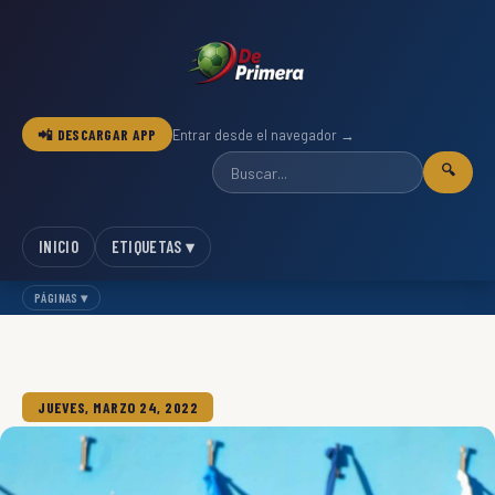
📲 DESCARGAR APP
Entrar desde el navegador →
🔍
INICIO
ETIQUETAS ▾
PÁGINAS ▾
JUEVES, MARZO 24, 2022