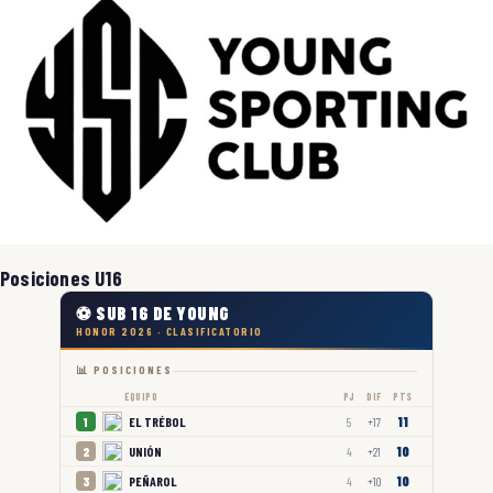
Posiciones U16
⚽ SUB 16 DE YOUNG
HONOR 2026 · CLASIFICATORIO
📊 POSICIONES
EQUIPO
PJ
DIF
PTS
11
EL TRÉBOL
1
5
+17
10
UNIÓN
2
4
+21
10
PEÑAROL
3
4
+10