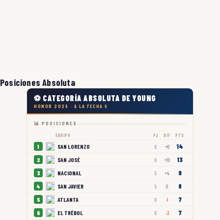
Posiciones Absoluta
⚽ CATEGORÍA ABSOLUTA DE YOUNG
HONOR 2026 · A LA FECHA 6
📊 POSICIONES
EQUIPO
PJ
DIF
PTS
14
SAN LORENZO
1
6
+6
13
SAN JOSÉ
2
6
+10
9
NACIONAL
3
5
+4
8
SAN JAVIER
4
5
0
7
ATLANTA
5
6
-1
7
EL TRÉBOL
6
6
-3