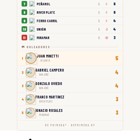
6
PEÑAROL
7
5
-1
6
RIVER PLATE
8
5
-1
4
FERRO CARRIL
9
5
-1
4
UNIÓN
10
5
-3
3
MIRAMAR
11
6
-10
🥅 GOLEADORES
JUAN MINETTI
5
1
ATLANTA
GABRIEL CAMPERO
4
2
SAN JOSÉ
GONZALO UVIEDO
4
3
SAN JOSÉ
FRANCO MARTÍNEZ
3
4
RIVER PLATE
IGNACIO ROSALES
3
5
MIRAMAR
DE PRIMERA™ · DEPRIMERA.UY