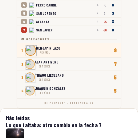
6
FERRO CARRIL
4
4
+3
3
SAN LORENZO
5
4
0
3
ATLANTA
6
5
-25
0
SAN JAVIER
7
4
-26
🥅 GOLEADORES
BENJAMÍN LAZO
9
1
PEÑAROL
ALAN ANTIVERO
7
2
EL TRÉBOL
THIAGO LIESEGANG
5
3
EL TRÉBOL
JOAQUÍN GONZÁLEZ
5
4
EL TRÉBOL
DE PRIMERA™ · DEPRIMERA.UY
Más leídos
Lo que faltaba: otro cambio en la fecha 7