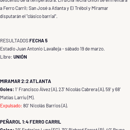
a Ferro Carril; San José a Atlanta y El Trébol y Miramar
disputarán el "clásico barrial".
RESULTADOS
FECHA 5
Estadio Juan Antonio Lavalleja - sábado 19 de marzo.
Libre:
UNIÓN
MIRAMAR 2:2 ATLANTA
Goles:
1' Francisco Álvez (A), 23' Nicolás Cabrera (A), 59' y 68'
Matías Larriu (M).
Expulsado:
80' Nicolás Barrios (A).
PEÑAROL 1:4 FERRO CARRIL
Goles:
29' Federico Luna (FC), 30' Richard Ferret (P), 40' Bruno