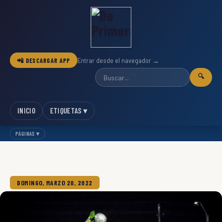
📲 DESCARGAR APP
Entrar desde el navegador →
🔍
INICIO
ETIQUETAS ▾
PÁGINAS ▾
DOMINGO, MARZO 20, 2022