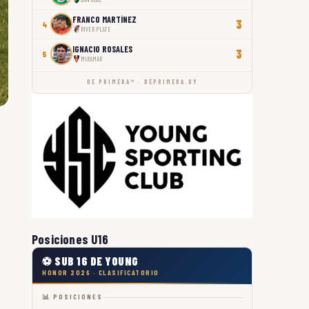
FRANCO MARTÍNEZ
3
4
RIVER PLATE
IGNACIO ROSALES
3
5
MIRAMAR
DE PRIMERA™ · DEPRIMERA.UY
Posiciones U16
⚽ SUB 16 DE YOUNG
HONOR 2026 · CLASIFICATORIO
📊 POSICIONES