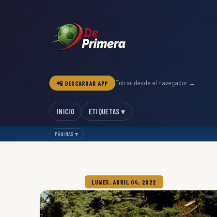
📲 DESCARGAR APP
Entrar desde el navegador →
INICIO
ETIQUETAS ▾
PÁGINAS ▾
LUNES, ABRIL 04, 2022