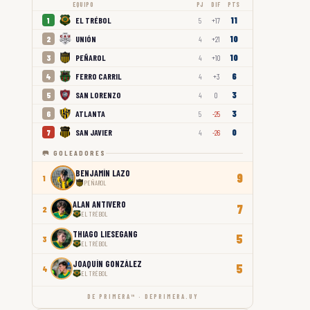
EQUIPO
PJ
DIF
PTS
11
EL TRÉBOL
1
5
+17
10
UNIÓN
2
4
+21
10
PEÑAROL
3
4
+10
6
FERRO CARRIL
4
4
+3
3
SAN LORENZO
5
4
0
3
ATLANTA
6
5
-25
0
SAN JAVIER
7
4
-26
🥅 GOLEADORES
BENJAMÍN LAZO
9
1
PEÑAROL
ALAN ANTIVERO
7
2
EL TRÉBOL
THIAGO LIESEGANG
5
3
EL TRÉBOL
JOAQUÍN GONZÁLEZ
5
4
EL TRÉBOL
DE PRIMERA™ · DEPRIMERA.UY