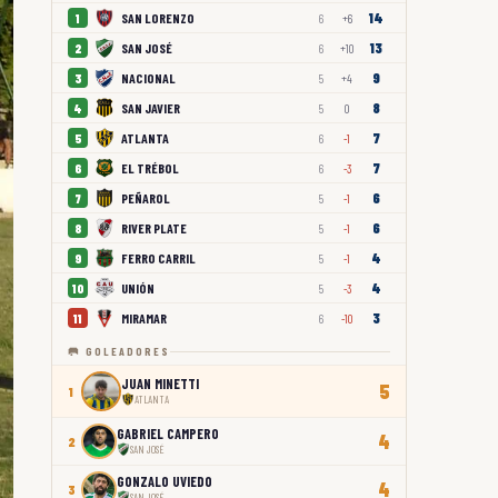
14
SAN LORENZO
1
6
+6
13
SAN JOSÉ
2
6
+10
9
NACIONAL
3
5
+4
8
SAN JAVIER
4
5
0
7
ATLANTA
5
6
-1
7
EL TRÉBOL
6
6
-3
6
PEÑAROL
7
5
-1
6
RIVER PLATE
8
5
-1
4
FERRO CARRIL
9
5
-1
4
UNIÓN
10
5
-3
3
MIRAMAR
11
6
-10
🥅 GOLEADORES
JUAN MINETTI
5
1
ATLANTA
GABRIEL CAMPERO
4
2
SAN JOSÉ
GONZALO UVIEDO
4
3
SAN JOSÉ