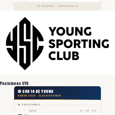
DE PRIMERA™ · DEPRIMERA.UY
Posiciones U16
⚽ SUB 16 DE YOUNG
HONOR 2026 · CLASIFICATORIO
📊 POSICIONES
EQUIPO
PJ
DIF
PTS