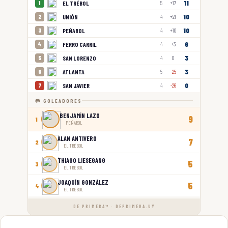
11
EL TRÉBOL
1
5
+17
10
UNIÓN
2
4
+21
10
PEÑAROL
3
4
+10
6
FERRO CARRIL
4
4
+3
3
SAN LORENZO
5
4
0
3
ATLANTA
6
5
-25
0
SAN JAVIER
7
4
-26
🥅 GOLEADORES
BENJAMÍN LAZO
9
1
PEÑAROL
ALAN ANTIVERO
7
2
EL TRÉBOL
THIAGO LIESEGANG
5
3
EL TRÉBOL
JOAQUÍN GONZÁLEZ
5
4
EL TRÉBOL
DE PRIMERA™ · DEPRIMERA.UY