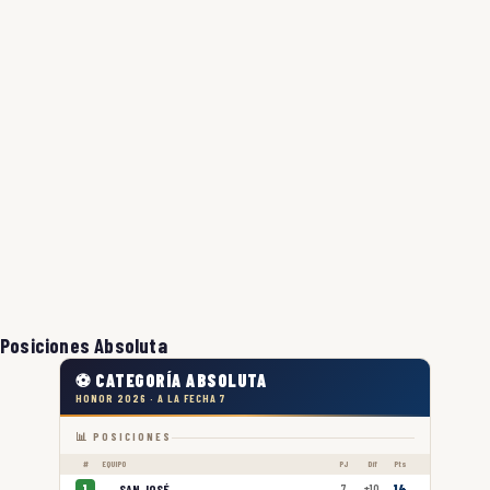
Posiciones Absoluta
⚽ CATEGORÍA ABSOLUTA
HONOR 2026 · A LA FECHA 7
📊 POSICIONES
#
EQUIPO
PJ
Dif
Pts
SAN JOSÉ
1
7
+10
14