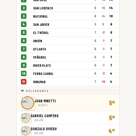
SAN LORENZO
2
6
+6
14
NACIONAL
3
6
+4
10
SAN JAVIER
4
5
0
8
EL TRÉBOL
5
7
-3
8
UNIÓN
6
6
-1
7
ATLANTA
7
6
-1
7
PEÑAROL
8
6
-1
7
RIVER PLATE
9
6
-1
7
FERRO CARRIL
10
6
-3
4
MIRAMAR
11
7
-10
4
🥅 GOLEADORES
JUAN MINETTI
5
⚽
ATLANTA
GABRIEL CAMPERO
5
⚽
SAN JOSÉ
GONZALO UVIEDO
4
⚽
SAN JOSÉ