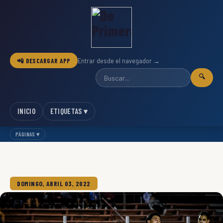
📲 DESCARGAR APP
Entrar desde el navegador →
🔍
INICIO
ETIQUETAS ▾
PÁGINAS ▾
DOMINGO, ABRIL 03, 2022