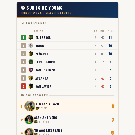
⚽ SUB 16 DE YOUNG
HONOR 2026 · CLASIFICATORIO
📊 POSICIONES
EQUIPO
PJ
DIF
PTS
11
EL TRÉBOL
1
5
+17
10
UNIÓN
2
4
+21
10
PEÑAROL
3
4
+10
6
FERRO CARRIL
4
4
+3
3
SAN LORENZO
5
4
0
3
ATLANTA
6
5
-25
0
SAN JAVIER
7
4
-26
🥅 GOLEADORES
BENJAMÍN LAZO
9
1
PEÑAROL
ALAN ANTIVERO
7
2
EL TRÉBOL
THIAGO LIESEGANG
5
3
EL TRÉBOL