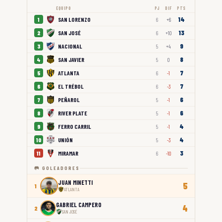
EQUIPO
PJ
DIF
PTS
14
SAN LORENZO
1
6
+6
13
SAN JOSÉ
2
6
+10
9
NACIONAL
3
5
+4
8
SAN JAVIER
4
5
0
7
ATLANTA
5
6
-1
7
EL TRÉBOL
6
6
-3
6
PEÑAROL
7
5
-1
6
RIVER PLATE
8
5
-1
4
FERRO CARRIL
9
5
-1
4
UNIÓN
10
5
-3
3
MIRAMAR
11
6
-10
🥅 GOLEADORES
JUAN MINETTI
5
1
ATLANTA
GABRIEL CAMPERO
4
2
SAN JOSÉ