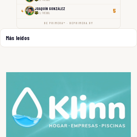
JOAQUÍN GONZÁLEZ
5
4
EL TRÉBOL
DE PRIMERA™ · DEPRIMERA.UY
Más leídos