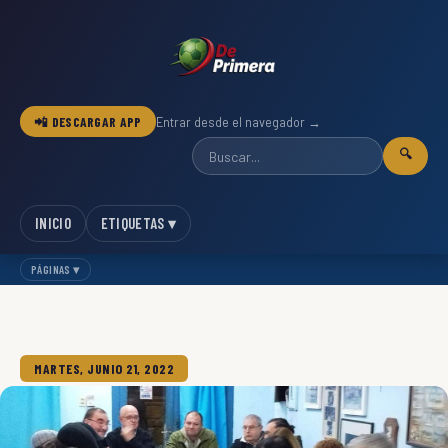
📲 DESCARGAR APP
Entrar desde el navegador →
🔍
INICIO
ETIQUETAS ▾
PÁGINAS ▾
MARTES, JUNIO 21, 2022