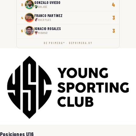
GONZALO UVIEDO
4
3
SAN JOSÉ
FRANCO MARTÍNEZ
3
4
RIVER PLATE
IGNACIO ROSALES
3
5
MIRAMAR
DE PRIMERA™ · DEPRIMERA.UY
Posiciones U16