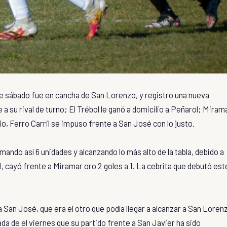
 de sábado fue en cancha de San Lorenzo, y registro una nueva
a su rival de turno; El Trébol le ganó a domicilio a Peñarol; Miram
io, Ferro Carril se impuso frente a San José con lo justo.
mando así 6 unidades y alcanzando lo más alto de la tabla, debido a
 1, cayó frente a Miramar oro 2 goles a 1. La cebrita que debutó est
 a San José, que era el otro que podía llegar a alcanzar a San Loren
nada de el viernes que su partido frente a San Javier ha sido