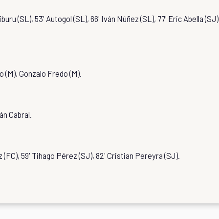
iburu (SL), 53' Autogol (SL), 66' Iván Núñez (SL), 77' Eric Abella (SJ)
o (M), Gonzalo Fredo (M).
ián Cabral.
(FC), 59' Tihago Pérez (SJ), 82' Cristian Pereyra (SJ).