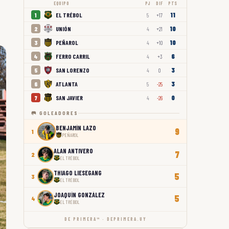
EQUIPO
PJ
DIF
PTS
11
EL TRÉBOL
1
5
+17
10
UNIÓN
2
4
+21
10
PEÑAROL
3
4
+10
6
FERRO CARRIL
4
4
+3
3
SAN LORENZO
5
4
0
3
ATLANTA
6
5
-25
0
SAN JAVIER
7
4
-26
🥅 GOLEADORES
BENJAMÍN LAZO
9
1
PEÑAROL
ALAN ANTIVERO
7
2
EL TRÉBOL
THIAGO LIESEGANG
5
3
EL TRÉBOL
JOAQUÍN GONZÁLEZ
5
4
EL TRÉBOL
DE PRIMERA™ · DEPRIMERA.UY