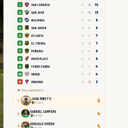
14
SAN LORENZO
1
6
+6
13
SAN JOSÉ
2
6
+10
9
NACIONAL
3
5
+4
8
SAN JAVIER
4
5
0
7
ATLANTA
5
6
-1
7
EL TRÉBOL
6
6
-3
6
PEÑAROL
7
5
-1
6
RIVER PLATE
8
5
-1
4
FERRO CARRIL
9
5
-1
4
UNIÓN
10
5
-3
3
MIRAMAR
11
6
-10
🥅 GOLEADORES
JUAN MINETTI
5
1
ATLANTA
GABRIEL CAMPERO
4
2
SAN JOSÉ
GONZALO UVIEDO
4
3
SAN JOSÉ