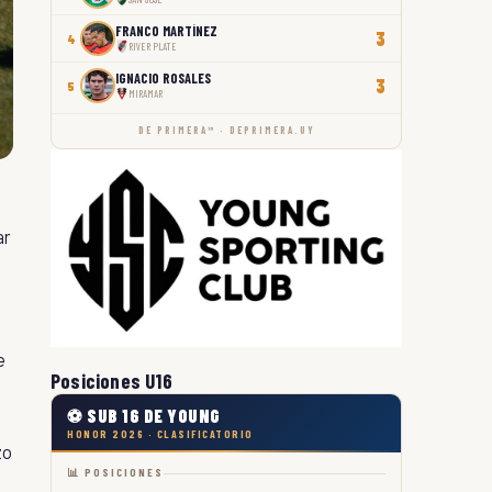
FRANCO MARTÍNEZ
3
4
RIVER PLATE
IGNACIO ROSALES
3
5
MIRAMAR
DE PRIMERA™ · DEPRIMERA.UY
ar
e
Posiciones U16
⚽ SUB 16 DE YOUNG
HONOR 2026 · CLASIFICATORIO
zo
📊 POSICIONES