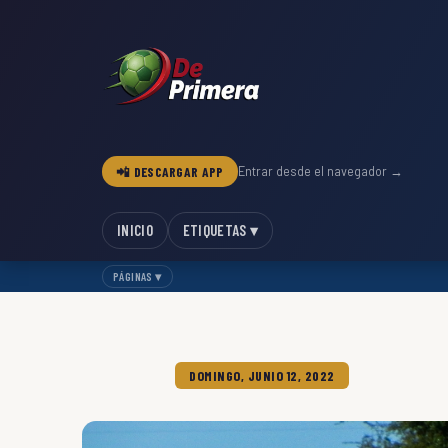
📲 DESCARGAR APP
Entrar desde el navegador →
INICIO
ETIQUETAS ▾
PÁGINAS ▾
DOMINGO, JUNIO 12, 2022