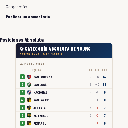
Cargar más...
Publicar un comentario
Posiciones Absoluta
⚽ CATEGORÍA ABSOLUTA DE YOUNG
HONOR 2026 · A LA FECHA 6
📊 POSICIONES
EQUIPO
PJ
DIF
PTS
14
SAN LORENZO
1
6
+6
13
SAN JOSÉ
2
6
+10
9
NACIONAL
3
5
+4
8
SAN JAVIER
4
5
0
7
ATLANTA
5
6
-1
7
EL TRÉBOL
6
6
-3
6
PEÑAROL
7
5
-1