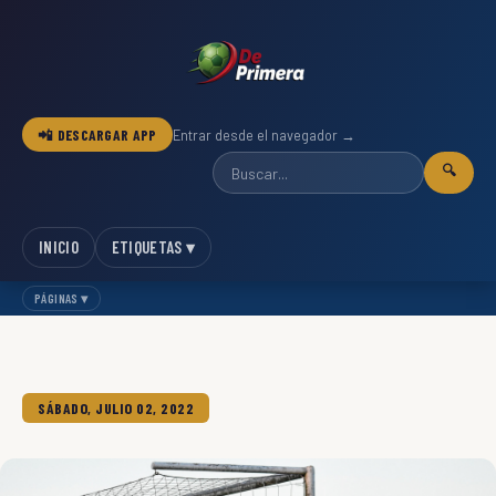
📲 DESCARGAR APP
Entrar desde el navegador →
🔍
INICIO
ETIQUETAS ▾
PÁGINAS ▾
SÁBADO, JULIO 02, 2022