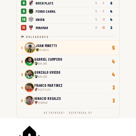
6
RIVER PLATE
8
5
-1
4
FERRO CARRIL
9
5
-1
4
UNIÓN
10
5
-3
3
MIRAMAR
11
6
-10
🥅 GOLEADORES
JUAN MINETTI
5
1
ATLANTA
GABRIEL CAMPERO
4
2
SAN JOSÉ
GONZALO UVIEDO
4
3
SAN JOSÉ
FRANCO MARTÍNEZ
3
4
RIVER PLATE
IGNACIO ROSALES
3
5
MIRAMAR
DE PRIMERA™ · DEPRIMERA.UY