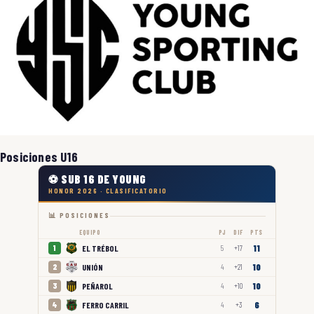
Posiciones U16
⚽ SUB 16 DE YOUNG
HONOR 2026 · CLASIFICATORIO
📊 POSICIONES
EQUIPO
PJ
DIF
PTS
11
EL TRÉBOL
1
5
+17
10
UNIÓN
2
4
+21
10
PEÑAROL
3
4
+10
6
FERRO CARRIL
4
4
+3