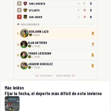
3
SAN LORENZO
5
4
0
3
ATLANTA
6
5
-25
0
SAN JAVIER
7
4
-26
🥅 GOLEADORES
BENJAMÍN LAZO
9
1
PEÑAROL
ALAN ANTIVERO
7
2
EL TRÉBOL
THIAGO LIESEGANG
5
3
EL TRÉBOL
JOAQUÍN GONZÁLEZ
5
4
EL TRÉBOL
DE PRIMERA™ · DEPRIMERA.UY
Más leídos
Fijar la fecha, el deporte más difícil de este invierno