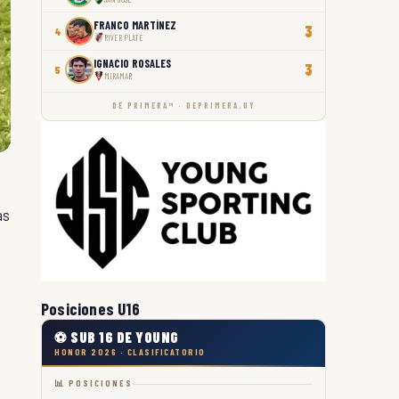
FRANCO MARTÍNEZ
3
4
RIVER PLATE
IGNACIO ROSALES
3
5
MIRAMAR
DE PRIMERA™ · DEPRIMERA.UY
as
Posiciones U16
⚽ SUB 16 DE YOUNG
HONOR 2026 · CLASIFICATORIO
📊 POSICIONES