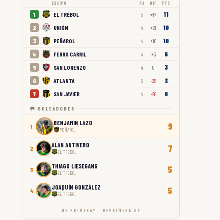
EQUIPO
PJ
DIF
PTS
11
EL TRÉBOL
1
5
+17
10
UNIÓN
2
4
+21
10
PEÑAROL
3
4
+10
6
FERRO CARRIL
4
4
+3
3
SAN LORENZO
5
4
0
3
ATLANTA
6
5
-25
0
SAN JAVIER
7
4
-26
🥅 GOLEADORES
BENJAMÍN LAZO
9
1
PEÑAROL
ALAN ANTIVERO
7
2
EL TRÉBOL
THIAGO LIESEGANG
5
3
EL TRÉBOL
JOAQUÍN GONZÁLEZ
5
4
EL TRÉBOL
DE PRIMERA™ · DEPRIMERA.UY