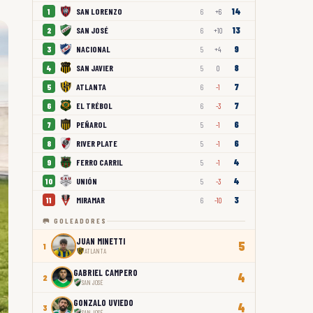
14
SAN LORENZO
1
6
+6
13
SAN JOSÉ
2
6
+10
9
NACIONAL
3
5
+4
8
SAN JAVIER
4
5
0
7
ATLANTA
5
6
-1
7
EL TRÉBOL
6
6
-3
6
PEÑAROL
7
5
-1
6
RIVER PLATE
8
5
-1
4
FERRO CARRIL
9
5
-1
4
UNIÓN
10
5
-3
3
MIRAMAR
11
6
-10
🥅 GOLEADORES
JUAN MINETTI
5
1
ATLANTA
GABRIEL CAMPERO
4
2
SAN JOSÉ
GONZALO UVIEDO
4
3
SAN JOSÉ