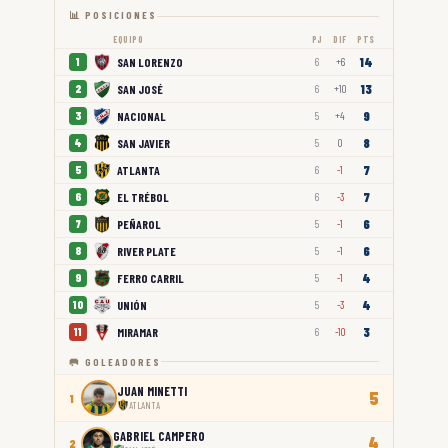
📊 POSICIONES
EQUIPO
PJ
DIF
PTS
14
SAN LORENZO
1
6
+6
13
SAN JOSÉ
2
6
+10
9
NACIONAL
3
5
+4
8
SAN JAVIER
4
5
0
7
ATLANTA
5
6
-1
7
EL TRÉBOL
6
6
-3
6
PEÑAROL
7
5
-1
6
RIVER PLATE
8
5
-1
4
FERRO CARRIL
9
5
-1
4
UNIÓN
10
5
-3
3
MIRAMAR
11
6
-10
🥅 GOLEADORES
JUAN MINETTI
5
1
ATLANTA
GABRIEL CAMPERO
4
2