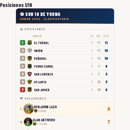
Posiciones U16
⚽ SUB 16 DE YOUNG
HONOR 2026 · CLASIFICATORIO
📊 POSICIONES
EQUIPO
PJ
DIF
PTS
11
EL TRÉBOL
1
5
+17
10
UNIÓN
2
4
+21
10
PEÑAROL
3
4
+10
6
FERRO CARRIL
4
4
+3
3
SAN LORENZO
5
4
0
3
ATLANTA
6
5
-25
0
SAN JAVIER
7
4
-26
🥅 GOLEADORES
BENJAMÍN LAZO
9
1
PEÑAROL
ALAN ANTIVERO
7
2
EL TRÉBOL