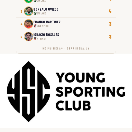
SAN JOSÉ
GONZALO UVIEDO
4
3
SAN JOSÉ
FRANCO MARTÍNEZ
3
4
RIVER PLATE
IGNACIO ROSALES
3
5
MIRAMAR
DE PRIMERA™ · DEPRIMERA.UY