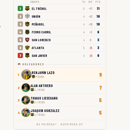
EQUIPO
PJ
DIF
PTS
11
EL TRÉBOL
1
5
+17
10
UNIÓN
2
4
+21
10
PEÑAROL
3
4
+10
e
6
FERRO CARRIL
4
4
+3
3
SAN LORENZO
5
4
0
3
ATLANTA
6
5
-25
0
SAN JAVIER
7
4
-26
🥅 GOLEADORES
BENJAMÍN LAZO
9
1
PEÑAROL
ALAN ANTIVERO
7
2
EL TRÉBOL
THIAGO LIESEGANG
5
3
EL TRÉBOL
JOAQUÍN GONZÁLEZ
5
4
EL TRÉBOL
DE PRIMERA™ · DEPRIMERA.UY