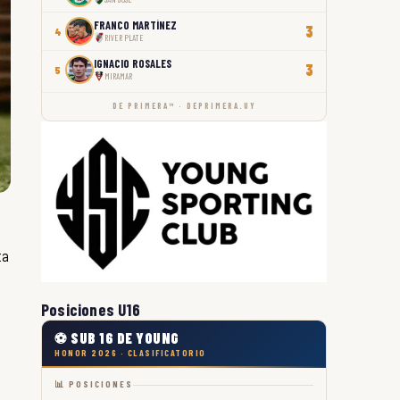
FRANCO MARTÍNEZ
3
4
RIVER PLATE
IGNACIO ROSALES
3
5
MIRAMAR
DE PRIMERA™ · DEPRIMERA.UY
ta
Posiciones U16
⚽ SUB 16 DE YOUNG
HONOR 2026 · CLASIFICATORIO
📊 POSICIONES