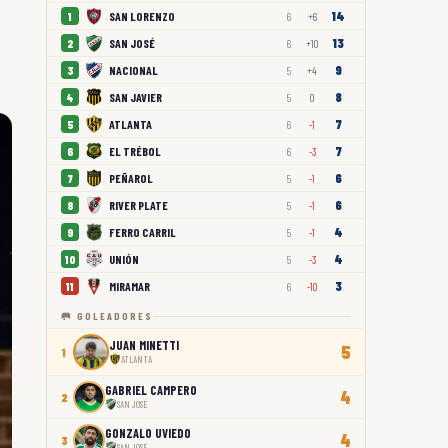
14
SAN LORENZO
1
6
+6
13
SAN JOSÉ
2
6
+10
9
NACIONAL
3
5
+4
8
SAN JAVIER
4
5
0
7
ATLANTA
5
6
-1
7
EL TRÉBOL
6
6
-3
6
PEÑAROL
7
5
-1
6
RIVER PLATE
8
5
-1
4
FERRO CARRIL
9
5
-1
4
UNIÓN
10
5
-3
3
MIRAMAR
11
6
-10
🥅 GOLEADORES
JUAN MINETTI
5
1
ATLANTA
GABRIEL CAMPERO
4
2
SAN JOSÉ
GONZALO UVIEDO
4
3
SAN JOSÉ