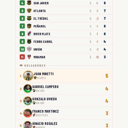
8
SAN JAVIER
4
5
0
7
ATLANTA
5
6
-1
7
EL TRÉBOL
6
6
-3
6
PEÑAROL
7
5
-1
6
RIVER PLATE
8
5
-1
4
FERRO CARRIL
9
5
-1
4
UNIÓN
10
5
-3
3
MIRAMAR
11
6
-10
🥅 GOLEADORES
JUAN MINETTI
5
1
ATLANTA
GABRIEL CAMPERO
4
2
SAN JOSÉ
GONZALO UVIEDO
4
3
SAN JOSÉ
FRANCO MARTÍNEZ
3
4
RIVER PLATE
IGNACIO ROSALES
3
5
MIRAMAR