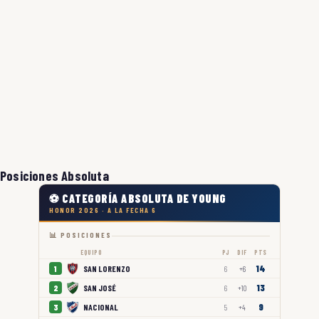
Posiciones Absoluta
⚽ CATEGORÍA ABSOLUTA DE YOUNG
HONOR 2026 · A LA FECHA 6
📊 POSICIONES
EQUIPO
PJ
DIF
PTS
14
SAN LORENZO
1
6
+6
13
SAN JOSÉ
2
6
+10
9
NACIONAL
3
5
+4