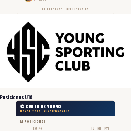
DE PRIMERA™ · DEPRIMERA.UY
Posiciones U16
⚽ SUB 16 DE YOUNG
HONOR 2026 · CLASIFICATORIO
📊 POSICIONES
EQUIPO
PJ
DIF
PTS