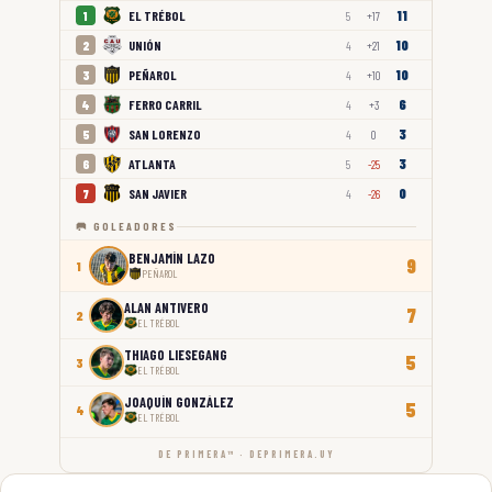
11
EL TRÉBOL
1
5
+17
10
UNIÓN
2
4
+21
10
PEÑAROL
3
4
+10
6
FERRO CARRIL
4
4
+3
3
SAN LORENZO
5
4
0
3
ATLANTA
6
5
-25
0
SAN JAVIER
7
4
-26
🥅 GOLEADORES
BENJAMÍN LAZO
9
1
PEÑAROL
ALAN ANTIVERO
7
2
EL TRÉBOL
THIAGO LIESEGANG
5
3
EL TRÉBOL
JOAQUÍN GONZÁLEZ
5
4
EL TRÉBOL
DE PRIMERA™ · DEPRIMERA.UY