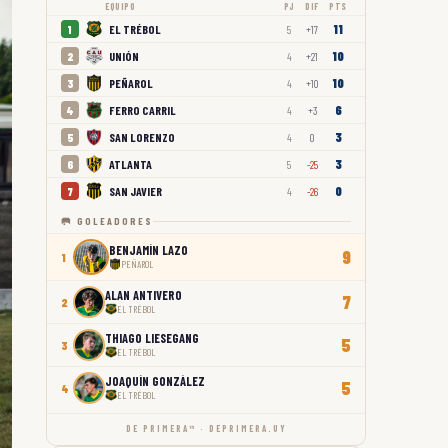
EQUIPO
PJ
DIF
PTS
11
EL TRÉBOL
1
5
+17
10
UNIÓN
2
4
+21
10
PEÑAROL
3
4
+10
6
FERRO CARRIL
4
4
+3
3
SAN LORENZO
5
4
0
3
ATLANTA
6
5
-25
0
SAN JAVIER
7
4
-26
🥅 GOLEADORES
BENJAMÍN LAZO
9
1
PEÑAROL
ALAN ANTIVERO
7
2
EL TRÉBOL
THIAGO LIESEGANG
5
3
EL TRÉBOL
JOAQUÍN GONZÁLEZ
5
4
EL TRÉBOL
DE PRIMERA™ · DEPRIMERA.UY