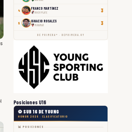
FRANCO MARTÍNEZ
3
4
RIVER PLATE
IGNACIO ROSALES
3
5
MIRAMAR
DE PRIMERA™ · DEPRIMERA.UY
os
l
Posiciones U16
⚽ SUB 16 DE YOUNG
HONOR 2026 · CLASIFICATORIO
📊 POSICIONES