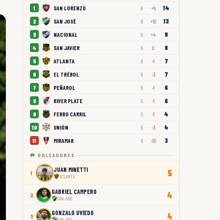
14
SAN LORENZO
1
6
+6
13
SAN JOSÉ
2
6
+10
9
NACIONAL
3
5
+4
8
SAN JAVIER
4
5
0
7
ATLANTA
5
6
-1
7
EL TRÉBOL
6
6
-3
6
PEÑAROL
7
5
-1
6
RIVER PLATE
8
5
-1
4
FERRO CARRIL
9
5
-1
4
UNIÓN
10
5
-3
3
MIRAMAR
11
6
-10
🥅 GOLEADORES
JUAN MINETTI
5
1
ATLANTA
GABRIEL CAMPERO
4
2
SAN JOSÉ
GONZALO UVIEDO
4
3
SAN JOSÉ