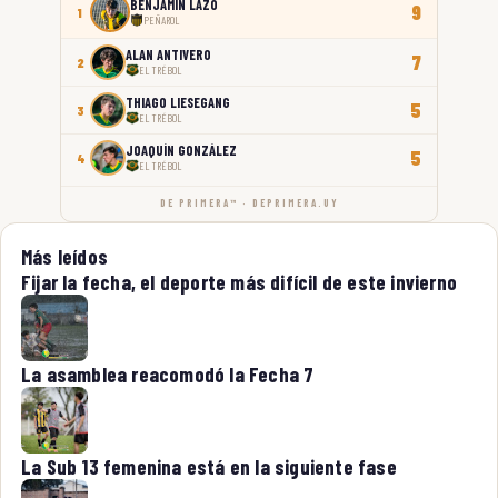
BENJAMÍN LAZO
9
1
PEÑAROL
ALAN ANTIVERO
7
2
EL TRÉBOL
THIAGO LIESEGANG
5
3
EL TRÉBOL
JOAQUÍN GONZÁLEZ
5
4
EL TRÉBOL
DE PRIMERA™ · DEPRIMERA.UY
Más leídos
Fijar la fecha, el deporte más difícil de este invierno
La asamblea reacomodó la Fecha 7
La Sub 13 femenina está en la siguiente fase