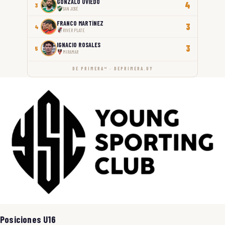
GONZALO UVIEDO
4
3
SAN JOSÉ
FRANCO MARTÍNEZ
3
4
RIVER PLATE
IGNACIO ROSALES
3
5
MIRAMAR
DE PRIMERA™ · DEPRIMERA.UY
Posiciones U16