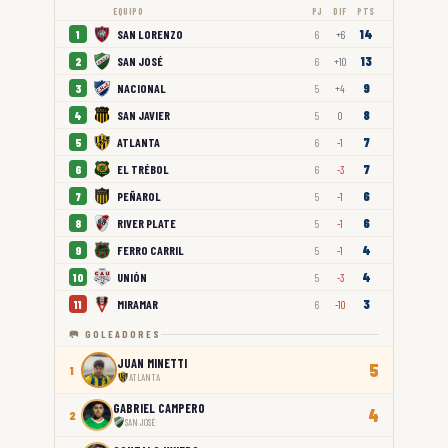
EQUIPO
PJ
DIF
PTS
14
SAN LORENZO
1
6
+6
13
SAN JOSÉ
2
6
+10
9
NACIONAL
3
5
+4
8
SAN JAVIER
4
5
0
7
ATLANTA
5
6
-1
7
EL TRÉBOL
6
6
-3
6
PEÑAROL
7
5
-1
6
RIVER PLATE
8
5
-1
4
FERRO CARRIL
9
5
-1
4
UNIÓN
10
5
-3
3
MIRAMAR
11
6
-10
🥅 GOLEADORES
JUAN MINETTI
5
1
ATLANTA
GABRIEL CAMPERO
4
2
SAN JOSÉ