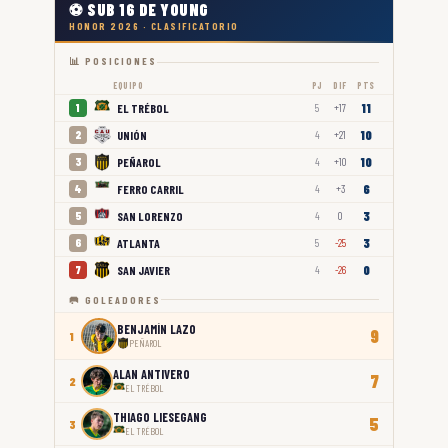
⚽ SUB 16 DE YOUNG
HONOR 2026 · CLASIFICATORIO
📊 POSICIONES
EQUIPO
PJ
DIF
PTS
11
EL TRÉBOL
1
5
+17
10
UNIÓN
2
4
+21
10
PEÑAROL
3
4
+10
6
FERRO CARRIL
4
4
+3
3
SAN LORENZO
5
4
0
3
ATLANTA
6
5
-25
0
SAN JAVIER
7
4
-26
🥅 GOLEADORES
BENJAMÍN LAZO
9
1
PEÑAROL
ALAN ANTIVERO
7
2
EL TRÉBOL
THIAGO LIESEGANG
5
3
EL TRÉBOL