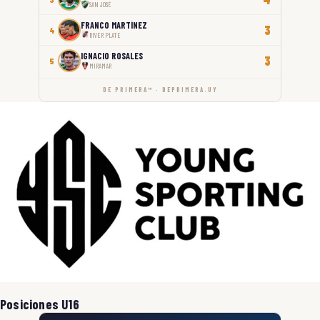
SAN JOSÉ
FRANCO MARTÍNEZ
3
4
RIVER PLATE
IGNACIO ROSALES
3
5
MIRAMAR
DE PRIMERA™ · DEPRIMERA.UY
Posiciones U16