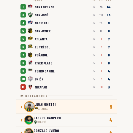
EQUIPO
PJ
DIF
PTS
14
SAN LORENZO
1
6
+6
13
SAN JOSÉ
2
6
+10
9
NACIONAL
3
5
+4
8
SAN JAVIER
4
5
0
7
ATLANTA
5
6
-1
7
EL TRÉBOL
6
6
-3
6
PEÑAROL
7
5
-1
6
RIVER PLATE
8
5
-1
4
FERRO CARRIL
9
5
-1
4
UNIÓN
10
5
-3
3
MIRAMAR
11
6
-10
🥅 GOLEADORES
JUAN MINETTI
5
1
ATLANTA
GABRIEL CAMPERO
4
2
SAN JOSÉ
GONZALO UVIEDO
4
3