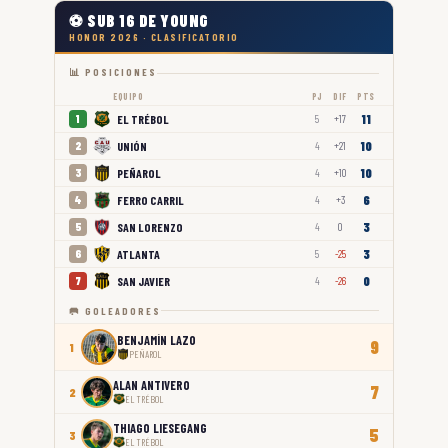
⚽ SUB 16 DE YOUNG
HONOR 2026 · CLASIFICATORIO
📊 POSICIONES
EQUIPO
PJ
DIF
PTS
11
EL TRÉBOL
1
5
+17
10
UNIÓN
2
4
+21
10
PEÑAROL
3
4
+10
6
FERRO CARRIL
4
4
+3
3
SAN LORENZO
5
4
0
3
ATLANTA
6
5
-25
0
SAN JAVIER
7
4
-26
🥅 GOLEADORES
BENJAMÍN LAZO
9
1
PEÑAROL
ALAN ANTIVERO
7
2
EL TRÉBOL
THIAGO LIESEGANG
5
3
EL TRÉBOL