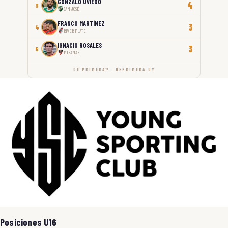
GONZALO UVIEDO
4
3
SAN JOSÉ
FRANCO MARTÍNEZ
3
4
RIVER PLATE
IGNACIO ROSALES
3
5
MIRAMAR
DE PRIMERA™ · DEPRIMERA.UY
Posiciones U16