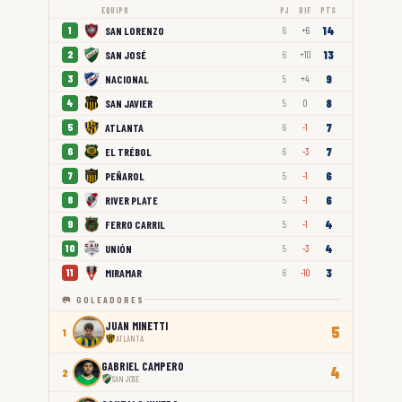
EQUIPO
PJ
DIF
PTS
14
SAN LORENZO
1
6
+6
13
SAN JOSÉ
2
6
+10
9
NACIONAL
3
5
+4
8
SAN JAVIER
4
5
0
7
ATLANTA
5
6
-1
7
EL TRÉBOL
6
6
-3
6
PEÑAROL
7
5
-1
6
RIVER PLATE
8
5
-1
4
FERRO CARRIL
9
5
-1
4
UNIÓN
10
5
-3
3
MIRAMAR
11
6
-10
🥅 GOLEADORES
JUAN MINETTI
5
1
ATLANTA
GABRIEL CAMPERO
4
2
SAN JOSÉ