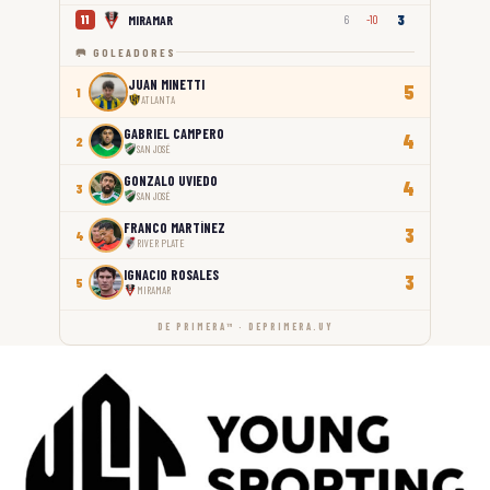
3
MIRAMAR
11
6
-10
🥅 GOLEADORES
JUAN MINETTI
5
1
ATLANTA
GABRIEL CAMPERO
4
2
SAN JOSÉ
GONZALO UVIEDO
4
3
SAN JOSÉ
FRANCO MARTÍNEZ
3
4
RIVER PLATE
IGNACIO ROSALES
3
5
MIRAMAR
DE PRIMERA™ · DEPRIMERA.UY