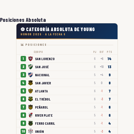
Posiciones Absoluta
⚽ CATEGORÍA ABSOLUTA DE YOUNG
HONOR 2026 · A LA FECHA 6
📊 POSICIONES
EQUIPO
PJ
DIF
PTS
14
SAN LORENZO
1
6
+6
13
SAN JOSÉ
2
6
+10
9
NACIONAL
3
5
+4
8
SAN JAVIER
4
5
0
7
ATLANTA
5
6
-1
7
EL TRÉBOL
6
6
-3
6
PEÑAROL
7
5
-1
6
RIVER PLATE
8
5
-1
4
FERRO CARRIL
9
5
-1
4
UNIÓN
10
5
-3