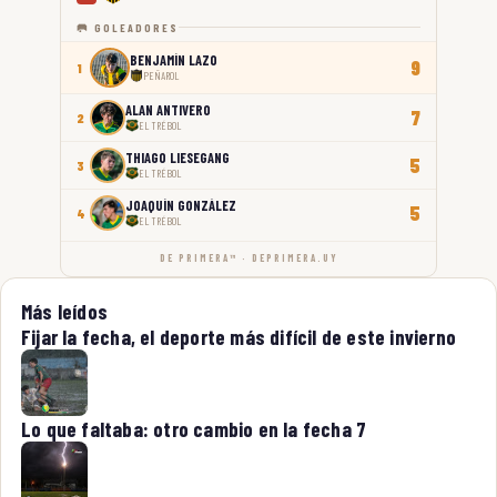
🥅 GOLEADORES
BENJAMÍN LAZO
9
1
PEÑAROL
ALAN ANTIVERO
7
2
EL TRÉBOL
THIAGO LIESEGANG
5
3
EL TRÉBOL
JOAQUÍN GONZÁLEZ
5
4
EL TRÉBOL
DE PRIMERA™ · DEPRIMERA.UY
Más leídos
Fijar la fecha, el deporte más difícil de este invierno
Lo que faltaba: otro cambio en la fecha 7