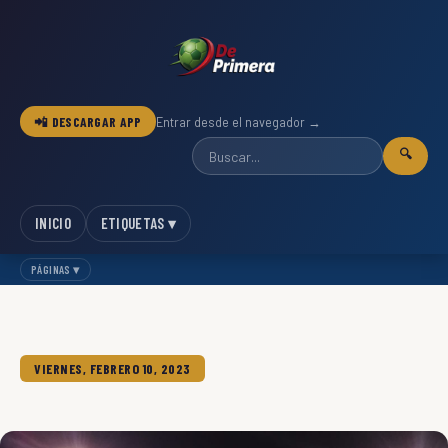
📲 DESCARGAR APP
Entrar desde el navegador →
🔍
INICIO
ETIQUETAS ▾
PÁGINAS ▾
VIERNES, FEBRERO 10, 2023