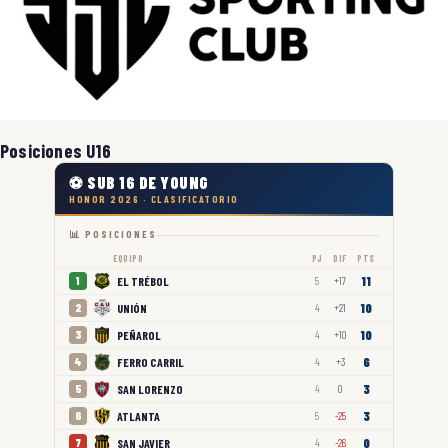
Posiciones U16
⚽ SUB 16 DE YOUNG
HONOR 2026 · CLASIFICATORIO
📊 POSICIONES
EQUIPO
PJ
DIF
PTS
11
EL TRÉBOL
1
5
+17
10
UNIÓN
2
4
+21
10
PEÑAROL
3
4
+10
6
FERRO CARRIL
4
4
+3
3
SAN LORENZO
5
4
0
3
ATLANTA
6
5
-25
0
SAN JAVIER
7
4
-26