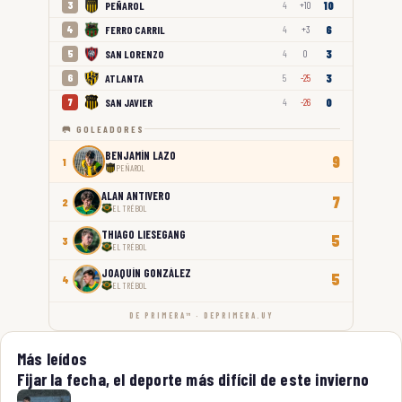
10
PEÑAROL
3
4
+10
6
FERRO CARRIL
4
4
+3
3
SAN LORENZO
5
4
0
3
ATLANTA
6
5
-25
0
SAN JAVIER
7
4
-26
🥅 GOLEADORES
BENJAMÍN LAZO
9
1
PEÑAROL
ALAN ANTIVERO
7
2
EL TRÉBOL
THIAGO LIESEGANG
5
3
EL TRÉBOL
JOAQUÍN GONZÁLEZ
5
4
EL TRÉBOL
DE PRIMERA™ · DEPRIMERA.UY
Más leídos
Fijar la fecha, el deporte más difícil de este invierno