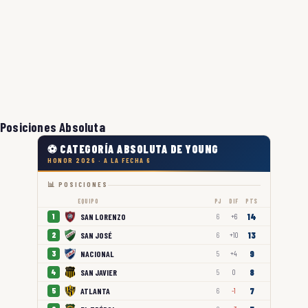
Posiciones Absoluta
⚽ CATEGORÍA ABSOLUTA DE YOUNG
HONOR 2026 · A LA FECHA 6
📊 POSICIONES
EQUIPO
PJ
DIF
PTS
14
SAN LORENZO
1
6
+6
13
SAN JOSÉ
2
6
+10
9
NACIONAL
3
5
+4
8
SAN JAVIER
4
5
0
7
ATLANTA
5
6
-1