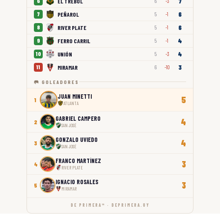
7
EL TRÉBOL
6
6
-3
6
PEÑAROL
7
5
-1
6
RIVER PLATE
8
5
-1
4
FERRO CARRIL
9
5
-1
4
UNIÓN
10
5
-3
3
MIRAMAR
11
6
-10
🥅 GOLEADORES
JUAN MINETTI
5
1
ATLANTA
GABRIEL CAMPERO
4
2
SAN JOSÉ
GONZALO UVIEDO
4
3
SAN JOSÉ
FRANCO MARTÍNEZ
3
4
RIVER PLATE
IGNACIO ROSALES
3
5
MIRAMAR
DE PRIMERA™ · DEPRIMERA.UY