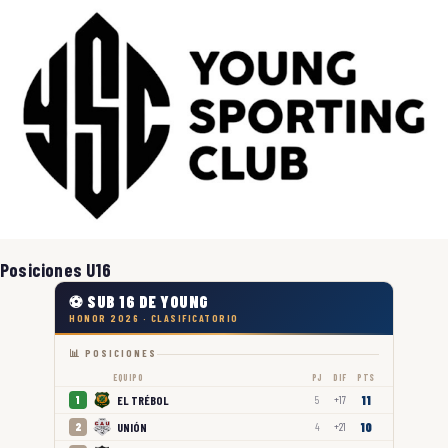
Posiciones U16
⚽ SUB 16 DE YOUNG
HONOR 2026 · CLASIFICATORIO
📊 POSICIONES
EQUIPO
PJ
DIF
PTS
11
EL TRÉBOL
1
5
+17
10
UNIÓN
2
4
+21