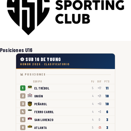
Posiciones U16
⚽ SUB 16 DE YOUNG
HONOR 2026 · CLASIFICATORIO
📊 POSICIONES
EQUIPO
PJ
DIF
PTS
11
EL TRÉBOL
1
5
+17
10
UNIÓN
2
4
+21
10
PEÑAROL
3
4
+10
6
FERRO CARRIL
4
4
+3
3
SAN LORENZO
5
4
0
3
ATLANTA
6
5
-25