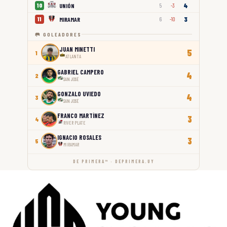
4
UNIÓN
10
5
-3
3
MIRAMAR
11
6
-10
🥅 GOLEADORES
JUAN MINETTI
5
1
ATLANTA
GABRIEL CAMPERO
4
2
SAN JOSÉ
GONZALO UVIEDO
4
3
SAN JOSÉ
FRANCO MARTÍNEZ
3
4
RIVER PLATE
IGNACIO ROSALES
3
5
MIRAMAR
DE PRIMERA™ · DEPRIMERA.UY