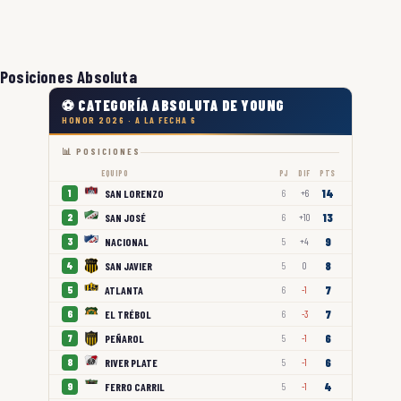
Posiciones Absoluta
⚽ CATEGORÍA ABSOLUTA DE YOUNG
HONOR 2026 · A LA FECHA 6
📊 POSICIONES
EQUIPO
PJ
DIF
PTS
14
SAN LORENZO
1
6
+6
13
SAN JOSÉ
2
6
+10
9
NACIONAL
3
5
+4
8
SAN JAVIER
4
5
0
7
ATLANTA
5
6
-1
7
EL TRÉBOL
6
6
-3
6
PEÑAROL
7
5
-1
6
RIVER PLATE
8
5
-1
4
FERRO CARRIL
9
5
-1