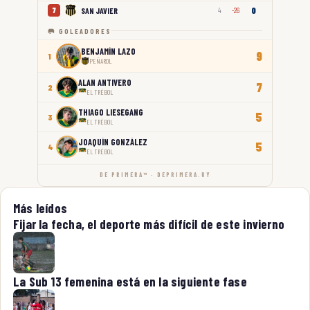
0
SAN JAVIER
7
4
-26
🥅 GOLEADORES
BENJAMÍN LAZO
9
1
PEÑAROL
ALAN ANTIVERO
7
2
EL TRÉBOL
THIAGO LIESEGANG
5
3
EL TRÉBOL
JOAQUÍN GONZÁLEZ
5
4
EL TRÉBOL
DE PRIMERA™ · DEPRIMERA.UY
Más leídos
Fijar la fecha, el deporte más difícil de este invierno
La Sub 13 femenina está en la siguiente fase