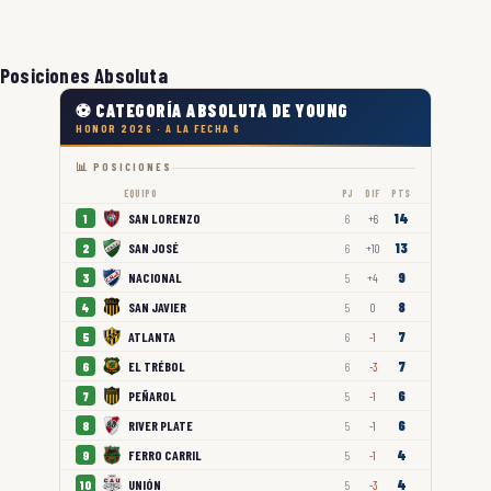
Posiciones Absoluta
⚽ CATEGORÍA ABSOLUTA DE YOUNG
HONOR 2026 · A LA FECHA 6
📊 POSICIONES
EQUIPO
PJ
DIF
PTS
14
SAN LORENZO
1
6
+6
13
SAN JOSÉ
2
6
+10
9
NACIONAL
3
5
+4
8
SAN JAVIER
4
5
0
7
ATLANTA
5
6
-1
7
EL TRÉBOL
6
6
-3
6
PEÑAROL
7
5
-1
6
RIVER PLATE
8
5
-1
4
FERRO CARRIL
9
5
-1
4
UNIÓN
10
5
-3