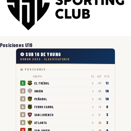
Posiciones U16
⚽ SUB 16 DE YOUNG
HONOR 2026 · CLASIFICATORIO
📊 POSICIONES
EQUIPO
PJ
DIF
PTS
11
EL TRÉBOL
1
5
+17
10
UNIÓN
2
4
+21
10
PEÑAROL
3
4
+10
6
FERRO CARRIL
4
4
+3
3
SAN LORENZO
5
4
0
3
ATLANTA
6
5
-25
0
SAN JAVIER
7
4
-26