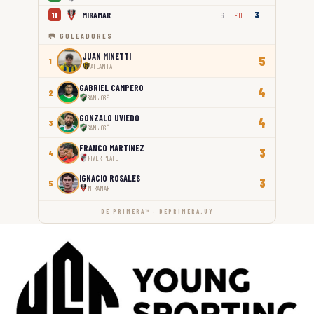
3
MIRAMAR
11
6
-10
🥅 GOLEADORES
JUAN MINETTI
5
1
ATLANTA
GABRIEL CAMPERO
4
2
SAN JOSÉ
GONZALO UVIEDO
4
3
SAN JOSÉ
FRANCO MARTÍNEZ
3
4
RIVER PLATE
IGNACIO ROSALES
3
5
MIRAMAR
DE PRIMERA™ · DEPRIMERA.UY