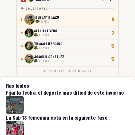
🥅 GOLEADORES
BENJAMÍN LAZO
9
1
PEÑAROL
ALAN ANTIVERO
7
2
EL TRÉBOL
THIAGO LIESEGANG
5
3
EL TRÉBOL
JOAQUÍN GONZÁLEZ
5
4
EL TRÉBOL
DE PRIMERA™ · DEPRIMERA.UY
Más leídos
Fijar la fecha, el deporte más difícil de este invierno
La Sub 13 femenina está en la siguiente fase