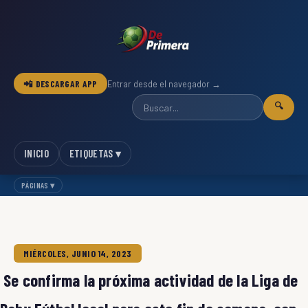
📲 DESCARGAR APP
Entrar desde el navegador →
🔍
INICIO
ETIQUETAS ▾
PÁGINAS ▾
MIÉRCOLES, JUNIO 14, 2023
Se confirma la próxima actividad de la Liga de