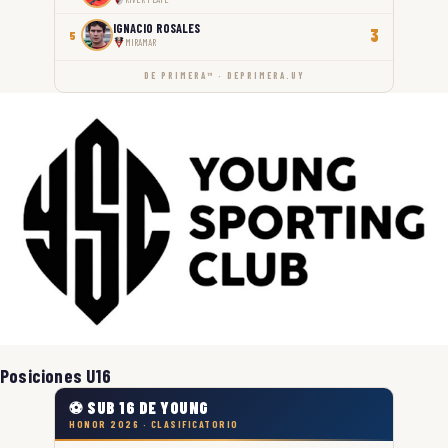
IGNACIO ROSALES
3
5
MIRAMAR
DE PRIMERA™ · DEPRIMERA.UY
Posiciones U16
⚽ SUB 16 DE YOUNG
HONOR 2026 · CLASIFICATORIO