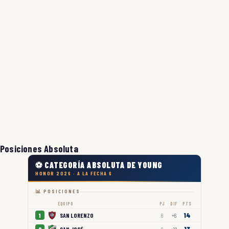
Posiciones Absoluta
⚽ CATEGORÍA ABSOLUTA DE YOUNG
HONOR 2026 · A LA FECHA 6
📊 POSICIONES
EQUIPO
PJ
DIF
PTS
14
SAN LORENZO
1
6
+6