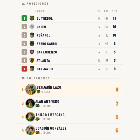
📊 POSICIONES
EQUIPO
PJ
DIF
PTS
11
EL TRÉBOL
1
5
+17
10
UNIÓN
2
4
+21
10
PEÑAROL
3
4
+10
6
FERRO CARRIL
4
4
+3
3
SAN LORENZO
5
4
0
3
ATLANTA
6
5
-25
0
SAN JAVIER
7
4
-26
🥅 GOLEADORES
BENJAMÍN LAZO
9
1
PEÑAROL
ALAN ANTIVERO
7
2
EL TRÉBOL
THIAGO LIESEGANG
5
3
EL TRÉBOL
JOAQUÍN GONZÁLEZ
5
4
EL TRÉBOL