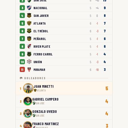
13
SAN JOSÉ
2
6
+10
9
NACIONAL
3
5
+4
8
SAN JAVIER
4
5
0
7
ATLANTA
5
6
-1
7
EL TRÉBOL
6
6
-3
6
PEÑAROL
7
5
-1
6
RIVER PLATE
8
5
-1
4
FERRO CARRIL
9
5
-1
4
UNIÓN
10
5
-3
3
MIRAMAR
11
6
-10
🥅 GOLEADORES
JUAN MINETTI
5
1
ATLANTA
GABRIEL CAMPERO
4
2
SAN JOSÉ
GONZALO UVIEDO
4
3
SAN JOSÉ
FRANCO MARTÍNEZ
3
4
RIVER PLATE