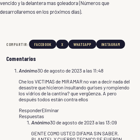
vencido y la delantera mas goleadora (Números que
desarrollaremos en los próximos días).
COMPARTIR:
FACEBOOK
X
WHATSAPP
INSTAGRAM
Comentarios
Anónimo
30 de agosto de 2023 a las 11:48
Che los VICTIMAS de MIRAMAR no van a decir nada del
desastre que hicieron insultando gurises y rompiendo
los vidrios de la cantina? que vergüenza. A pero
después todos están contra ellos
Responder
Eliminar
Respuestas
Anónimo
30 de agosto de 2023 a las 13:09
GENTE COMO USTED DIFAMA SIN SABER.
PLANTEL Y CUERPO TECNICO SE FUERON