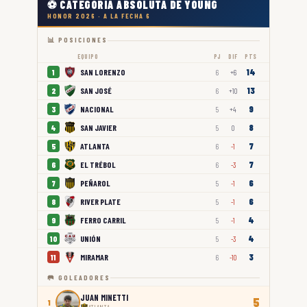
⚽ CATEGORÍA ABSOLUTA DE YOUNG
HONOR 2026 · A LA FECHA 6
📊 POSICIONES
EQUIPO
PJ
DIF
PTS
14
SAN LORENZO
1
6
+6
13
SAN JOSÉ
2
6
+10
9
NACIONAL
3
5
+4
8
SAN JAVIER
4
5
0
7
ATLANTA
5
6
-1
7
EL TRÉBOL
6
6
-3
6
PEÑAROL
7
5
-1
6
RIVER PLATE
8
5
-1
4
FERRO CARRIL
9
5
-1
4
UNIÓN
10
5
-3
3
MIRAMAR
11
6
-10
🥅 GOLEADORES
JUAN MINETTI
5
1