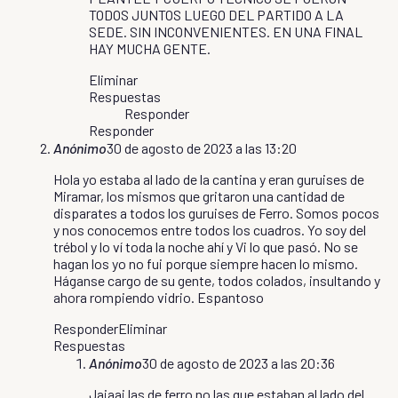
TODOS JUNTOS LUEGO DEL PARTIDO A LA
SEDE. SIN INCONVENIENTES. EN UNA FINAL
HAY MUCHA GENTE.
Eliminar
Respuestas
Responder
Responder
Anónimo
30 de agosto de 2023 a las 13:20
Hola yo estaba al lado de la cantina y eran guruises de
Miramar, los mismos que gritaron una cantidad de
disparates a todos los guruises de Ferro. Somos pocos
y nos conocemos entre todos los cuadros. Yo soy del
trébol y lo ví toda la noche ahí y Vi lo que pasó. No se
hagan los yo no fui porque siempre hacen lo mismo.
Háganse cargo de su gente, todos colados, insultando y
ahora rompiendo vidrio. Espantoso
Responder
Eliminar
Respuestas
Anónimo
30 de agosto de 2023 a las 20:36
Jajaaj las de ferro no las que estaban al lado del