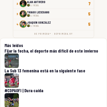
ALAN ANTIVERO
7
2
EL TRÉBOL
THIAGO LIESEGANG
5
3
EL TRÉBOL
JOAQUÍN GONZÁLEZ
5
4
EL TRÉBOL
DE PRIMERA™ · DEPRIMERA.UY
Más leídos
Fijar la fecha, el deporte más difícil de este invierno
La Sub 13 femenina está en la siguiente fase
#COPAOFI | Dura caída