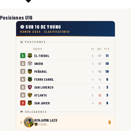
Posiciones U16
⚽ SUB 16 DE YOUNG
HONOR 2026 · CLASIFICATORIO
📊 POSICIONES
EQUIPO
PJ
DIF
PTS
11
EL TRÉBOL
1
5
+17
10
UNIÓN
2
4
+21
10
PEÑAROL
3
4
+10
6
FERRO CARRIL
4
4
+3
3
SAN LORENZO
5
4
0
3
ATLANTA
6
5
-25
0
SAN JAVIER
7
4
-26
🥅 GOLEADORES
BENJAMÍN LAZO
9
1
PEÑAROL