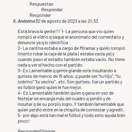
Respuestas
Responder
Responder
Anónimo
30 de agosto de 2023 a las 21:33
Está brava la gente!!! 1- La persona que vio quien
rompió el vidrio q saque el anonimato del comentario y
denuncie ya q lo identifica
2- La cantina estaba a cargo de Miramar y quién rompió
intento robar la caja de la plata ( estaba vacía ya) y
cuando paso el estadio también estaba vacío. No tiene
nada q ver el hecho con el partido.
3- Es Lamentable q gente grande este insultando a
gurises de menos de 15 años, q puede ser "tu hijo", "tu
sobrino" "tu vecino" , etc. Son gurises, fue un partido y
es fútbol ganó quien le fue mejor.
4- Es Lamentable también quien q gana en vez de
festejar se encarga más del cuadro q perdió y de
insultar q de su porpio logro. Y también lamentable que
quien perdió entre en la chiquita de contestar y agredir.
5- por algo está tan mal el fútbol y todo esto ayuda bien
poco!
Responder
Eliminar