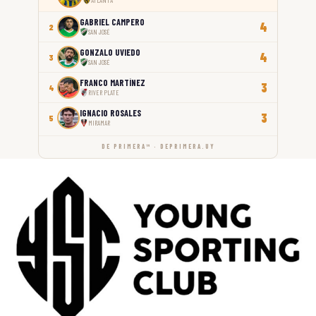
ATLANTA
GABRIEL CAMPERO
4
2
SAN JOSÉ
GONZALO UVIEDO
4
3
SAN JOSÉ
FRANCO MARTÍNEZ
3
4
RIVER PLATE
IGNACIO ROSALES
3
5
MIRAMAR
DE PRIMERA™ · DEPRIMERA.UY