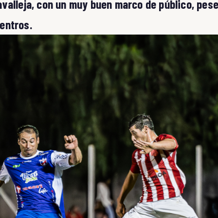
valleja, con un muy buen marco de público, pes
entros.