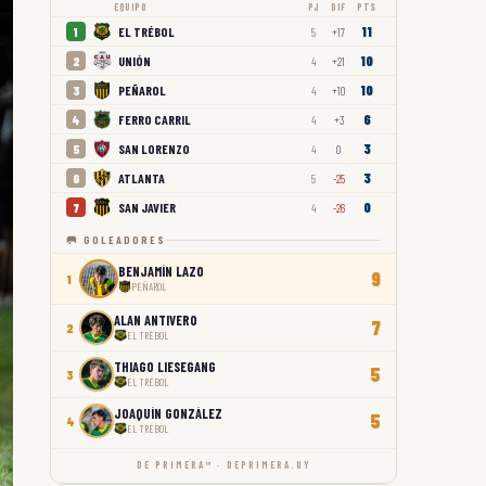
EQUIPO
PJ
DIF
PTS
11
EL TRÉBOL
1
5
+17
10
UNIÓN
2
4
+21
10
PEÑAROL
3
4
+10
6
FERRO CARRIL
4
4
+3
3
SAN LORENZO
5
4
0
3
ATLANTA
6
5
-25
0
SAN JAVIER
7
4
-26
🥅 GOLEADORES
BENJAMÍN LAZO
9
1
PEÑAROL
ALAN ANTIVERO
7
2
EL TRÉBOL
THIAGO LIESEGANG
5
3
EL TRÉBOL
JOAQUÍN GONZÁLEZ
5
4
EL TRÉBOL
DE PRIMERA™ · DEPRIMERA.UY