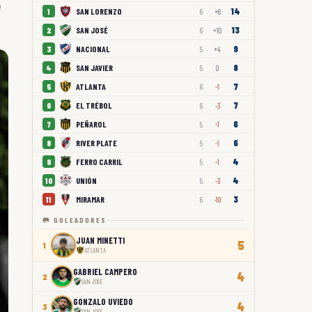
e
14
SAN LORENZO
1
6
+6
13
SAN JOSÉ
2
6
+10
9
NACIONAL
3
5
+4
8
SAN JAVIER
4
5
0
7
ATLANTA
5
6
-1
7
EL TRÉBOL
6
6
-3
6
PEÑAROL
7
5
-1
6
RIVER PLATE
8
5
-1
4
FERRO CARRIL
9
5
-1
4
UNIÓN
10
5
-3
3
MIRAMAR
11
6
-10
🥅 GOLEADORES
JUAN MINETTI
5
1
ATLANTA
GABRIEL CAMPERO
4
2
SAN JOSÉ
GONZALO UVIEDO
4
3
SAN JOSÉ