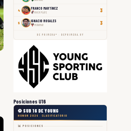
FRANCO MARTÍNEZ
3
4
RIVER PLATE
IGNACIO ROSALES
3
5
MIRAMAR
DE PRIMERA™ · DEPRIMERA.UY
Posiciones U16
⚽ SUB 16 DE YOUNG
HONOR 2026 · CLASIFICATORIO
📊 POSICIONES