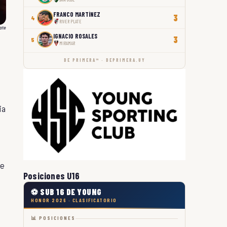
FRANCO MARTÍNEZ
3
4
RIVER PLATE
late
IGNACIO ROSALES
3
5
MIRAMAR
DE PRIMERA™ · DEPRIMERA.UY
ia
te
Posiciones U16
⚽ SUB 16 DE YOUNG
HONOR 2026 · CLASIFICATORIO
📊 POSICIONES