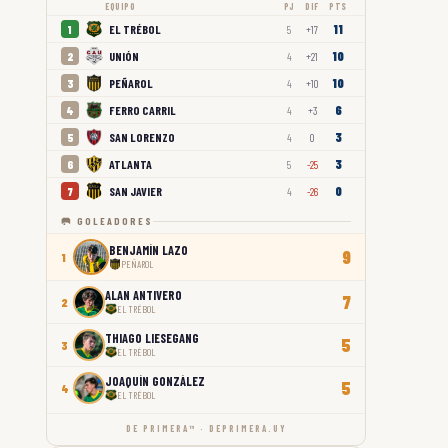
EQUIPO
PJ
DIF
PTS
11
EL TRÉBOL
1
5
+17
10
UNIÓN
2
4
+21
10
PEÑAROL
3
4
+10
6
FERRO CARRIL
4
4
+3
3
SAN LORENZO
5
4
0
3
ATLANTA
6
5
-25
0
SAN JAVIER
7
4
-26
🥅 GOLEADORES
BENJAMÍN LAZO
9
1
PEÑAROL
ALAN ANTIVERO
7
2
EL TRÉBOL
THIAGO LIESEGANG
5
3
EL TRÉBOL
JOAQUÍN GONZÁLEZ
5
4
EL TRÉBOL
DE PRIMERA™ · DEPRIMERA.UY