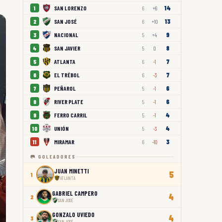
14
SAN LORENZO
1
6
+6
13
SAN JOSÉ
2
6
+10
9
NACIONAL
3
5
+4
8
SAN JAVIER
4
5
0
7
ATLANTA
5
6
-1
7
EL TRÉBOL
6
6
-3
6
PEÑAROL
7
5
-1
6
RIVER PLATE
8
5
-1
4
FERRO CARRIL
9
5
-1
4
UNIÓN
10
5
-3
3
MIRAMAR
11
6
-10
🥅 GOLEADORES
JUAN MINETTI
5
1
ATLANTA
GABRIEL CAMPERO
4
2
SAN JOSÉ
GONZALO UVIEDO
4
3
SAN JOSÉ