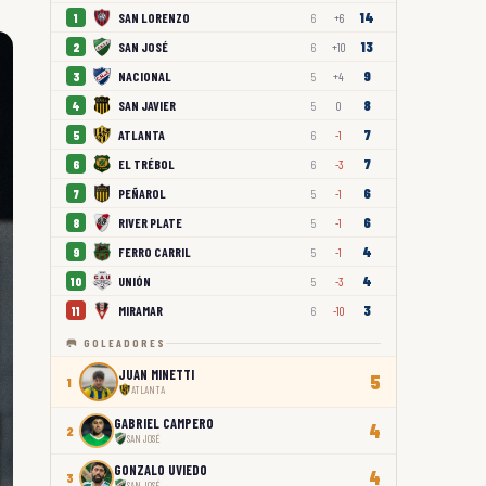
14
SAN LORENZO
1
6
+6
13
SAN JOSÉ
2
6
+10
9
NACIONAL
3
5
+4
8
SAN JAVIER
4
5
0
7
ATLANTA
5
6
-1
7
EL TRÉBOL
6
6
-3
6
PEÑAROL
7
5
-1
6
RIVER PLATE
8
5
-1
4
FERRO CARRIL
9
5
-1
4
UNIÓN
10
5
-3
3
MIRAMAR
11
6
-10
🥅 GOLEADORES
JUAN MINETTI
5
1
ATLANTA
GABRIEL CAMPERO
4
2
SAN JOSÉ
GONZALO UVIEDO
4
3
SAN JOSÉ