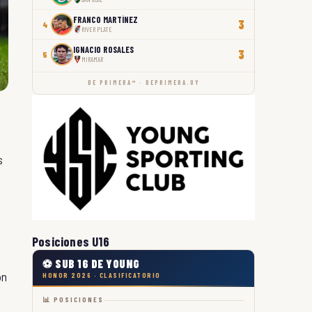
FRANCO MARTÍNEZ
3
4
RIVER PLATE
IGNACIO ROSALES
3
5
MIRAMAR
DE PRIMERA™ · DEPRIMERA.UY
s
Posiciones U16
⚽ SUB 16 DE YOUNG
on
HONOR 2026 · CLASIFICATORIO
📊 POSICIONES