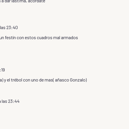
n a dar lástima, acordate
 las 23:40
 un festín con estos cuadros mal armados
:19
) y el trébol con uno de mas( añasco Gonzalo)
a las 23:44