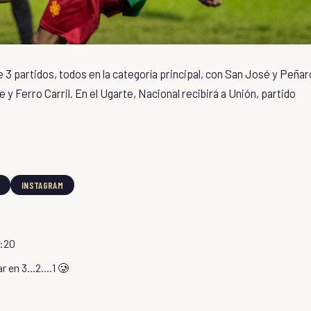
 3 partidos, todos en la categoría principal, con San José y Peñar
e y Ferro Carril. En el Ugarte, Nacional recibirá a Unión, partido
INSTAGRAM
0:20
 en 3...2....1 🥲