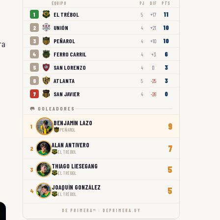
EQUIPO
PJ
DIF
PTS
11
EL TRÉBOL
1
5
+17
10
UNIÓN
2
4
+21
10
PEÑAROL
3
4
+10
ra
6
FERRO CARRIL
4
4
+3
3
SAN LORENZO
5
4
0
3
ATLANTA
6
5
-25
0
SAN JAVIER
7
4
-26
🥅 GOLEADORES
BENJAMÍN LAZO
9
1
PEÑAROL
ALAN ANTIVERO
7
2
EL TRÉBOL
THIAGO LIESEGANG
5
3
EL TRÉBOL
JOAQUÍN GONZÁLEZ
5
4
EL TRÉBOL
DE PRIMERA™ · DEPRIMERA.UY