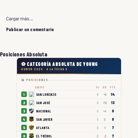
Cargar más...
Publicar un comentario
Posiciones Absoluta
⚽ CATEGORÍA ABSOLUTA DE YOUNG
HONOR 2026 · A LA FECHA 6
📊 POSICIONES
EQUIPO
PJ
DIF
PTS
14
SAN LORENZO
1
6
+6
13
SAN JOSÉ
2
6
+10
9
NACIONAL
3
5
+4
8
SAN JAVIER
4
5
0
7
ATLANTA
5
6
-1
7
EL TRÉBOL
6
6
-3