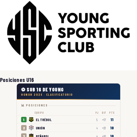
Posiciones U16
⚽ SUB 16 DE YOUNG
HONOR 2026 · CLASIFICATORIO
📊 POSICIONES
EQUIPO
PJ
DIF
PTS
11
EL TRÉBOL
1
5
+17
10
UNIÓN
2
4
+21
10
PEÑAROL
3
4
+10