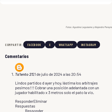
Fotos: Agustina Leguisamo y Alejandro Pereyra
COMPARTIR:
FACEBOOK
X
WHATSAPP
INSTAGRAM
Comentarios
Ta'lento 21
21 de julio de 2024 a las 20:54
Lindos partidos d ayer y hoy, lástima los arbitrajes
pesimos!!! Cobrar una posición adelantada con un
jugador habilitado x 3 metros solo el pato la vio,
Responder
Eliminar
Respuestas
Responder