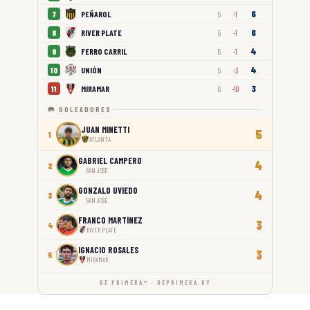
6
PEÑAROL
7
5
-1
6
RIVER PLATE
8
5
-1
4
FERRO CARRIL
9
5
-1
4
UNIÓN
10
5
-3
3
MIRAMAR
11
6
-10
🥅 GOLEADORES
JUAN MINETTI
5
1
ATLANTA
GABRIEL CAMPERO
4
2
SAN JOSÉ
GONZALO UVIEDO
4
3
SAN JOSÉ
FRANCO MARTÍNEZ
3
4
RIVER PLATE
IGNACIO ROSALES
3
5
MIRAMAR
DE PRIMERA™ · DEPRIMERA.UY