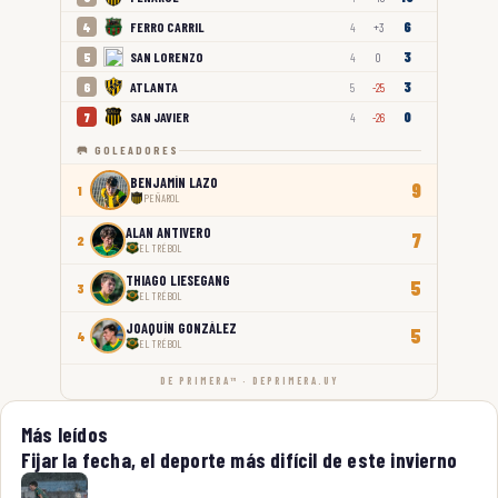
6
FERRO CARRIL
4
4
+3
3
SAN LORENZO
5
4
0
3
ATLANTA
6
5
-25
0
SAN JAVIER
7
4
-26
🥅 GOLEADORES
BENJAMÍN LAZO
9
1
PEÑAROL
ALAN ANTIVERO
7
2
EL TRÉBOL
THIAGO LIESEGANG
5
3
EL TRÉBOL
JOAQUÍN GONZÁLEZ
5
4
EL TRÉBOL
DE PRIMERA™ · DEPRIMERA.UY
Más leídos
Fijar la fecha, el deporte más difícil de este invierno