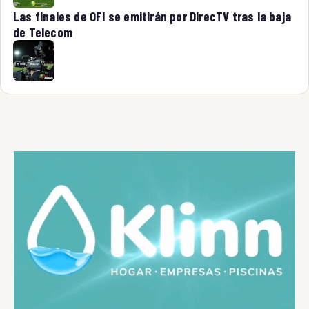
Las finales de OFI se emitirán por DirecTV tras la baja
de Telecom