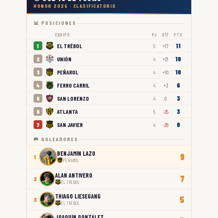
HONOR 2026 · CLASIFICATORIO
📊 POSICIONES
EQUIPO
PJ
DIF
PTS
11
EL TRÉBOL
1
5
+17
10
UNIÓN
2
4
+21
10
PEÑAROL
3
4
+10
6
FERRO CARRIL
4
4
+3
3
SAN LORENZO
5
4
0
3
ATLANTA
6
5
-25
0
SAN JAVIER
7
4
-26
🥅 GOLEADORES
BENJAMÍN LAZO
9
1
PEÑAROL
ALAN ANTIVERO
7
2
EL TRÉBOL
THIAGO LIESEGANG
5
3
EL TRÉBOL
JOAQUÍN GONZÁLEZ