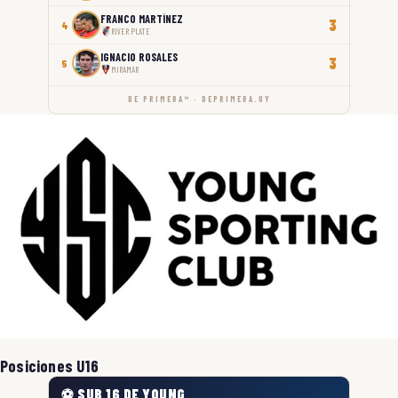
FRANCO MARTÍNEZ
3
4
RIVER PLATE
IGNACIO ROSALES
3
5
MIRAMAR
DE PRIMERA™ · DEPRIMERA.UY
Posiciones U16
⚽ SUB 16 DE YOUNG