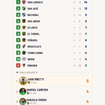
14
SAN LORENZO
1
6
+6
13
SAN JOSÉ
2
6
+10
9
NACIONAL
3
5
+4
8
SAN JAVIER
4
5
0
7
ATLANTA
5
6
-1
7
EL TRÉBOL
6
6
-3
6
PEÑAROL
7
5
-1
6
RIVER PLATE
8
5
-1
4
FERRO CARRIL
9
5
-1
4
UNIÓN
10
5
-3
3
MIRAMAR
11
6
-10
🥅 GOLEADORES
JUAN MINETTI
5
1
ATLANTA
GABRIEL CAMPERO
4
2
SAN JOSÉ
GONZALO UVIEDO
4
3
SAN JOSÉ