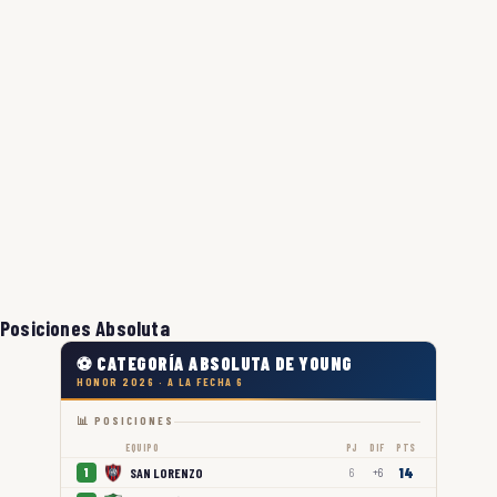
Posiciones Absoluta
⚽ CATEGORÍA ABSOLUTA DE YOUNG
HONOR 2026 · A LA FECHA 6
📊 POSICIONES
EQUIPO
PJ
DIF
PTS
14
SAN LORENZO
1
6
+6