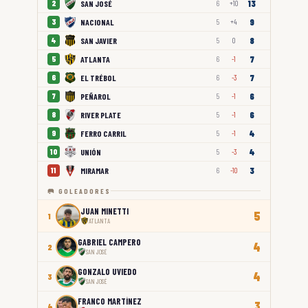
13
SAN JOSÉ
2
6
+10
9
NACIONAL
3
5
+4
8
SAN JAVIER
4
5
0
7
ATLANTA
5
6
-1
7
EL TRÉBOL
6
6
-3
6
PEÑAROL
7
5
-1
6
RIVER PLATE
8
5
-1
4
FERRO CARRIL
9
5
-1
4
UNIÓN
10
5
-3
3
MIRAMAR
11
6
-10
🥅 GOLEADORES
JUAN MINETTI
5
1
ATLANTA
GABRIEL CAMPERO
4
2
SAN JOSÉ
GONZALO UVIEDO
4
3
SAN JOSÉ
FRANCO MARTÍNEZ
3
4