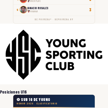
RIVER PLATE
IGNACIO ROSALES
3
5
MIRAMAR
DE PRIMERA™ · DEPRIMERA.UY
Posiciones U16
⚽ SUB 16 DE YOUNG
HONOR 2026 · CLASIFICATORIO