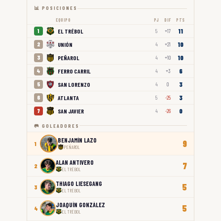
📊 POSICIONES
EQUIPO
PJ
DIF
PTS
11
EL TRÉBOL
1
5
+17
10
UNIÓN
2
4
+21
10
PEÑAROL
3
4
+10
6
FERRO CARRIL
4
4
+3
3
SAN LORENZO
5
4
0
3
ATLANTA
6
5
-25
0
SAN JAVIER
7
4
-26
🥅 GOLEADORES
BENJAMÍN LAZO
9
1
PEÑAROL
ALAN ANTIVERO
7
2
EL TRÉBOL
THIAGO LIESEGANG
5
3
EL TRÉBOL
JOAQUÍN GONZÁLEZ
5
4
EL TRÉBOL