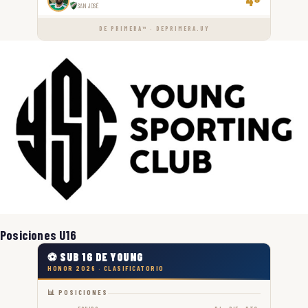
4
SAN JOSÉ
DE PRIMERA™ · DEPRIMERA.UY
Posiciones U16
⚽ SUB 16 DE YOUNG
HONOR 2026 · CLASIFICATORIO
📊 POSICIONES