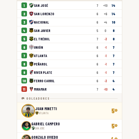
SAN JOSÉ
1
7
+10
14
SAN LORENZO
2
6
+6
14
NACIONAL
3
6
+4
10
SAN JAVIER
4
5
0
8
EL TRÉBOL
5
7
-3
8
UNIÓN
6
6
-1
7
ATLANTA
7
6
-1
7
PEÑAROL
8
6
-1
7
RIVER PLATE
9
6
-1
7
FERRO CARRIL
10
6
-3
4
MIRAMAR
11
7
-10
4
🥅 GOLEADORES
JUAN MINETTI
5
⚽
ATLANTA
GABRIEL CAMPERO
5
⚽
SAN JOSÉ
GONZALO UVIEDO
⚽