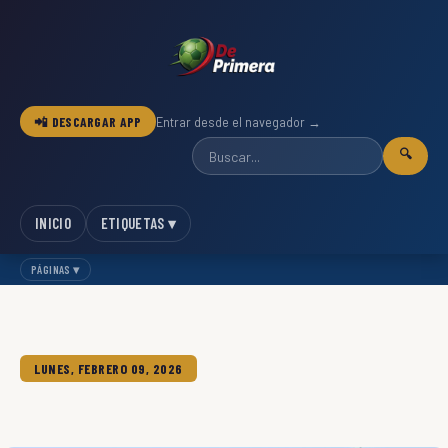
📲 DESCARGAR APP
Entrar desde el navegador →
🔍
INICIO
ETIQUETAS ▾
PÁGINAS ▾
LUNES, FEBRERO 09, 2026