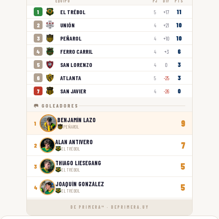
EQUIPO
PJ
DIF
PTS
11
EL TRÉBOL
1
5
+17
10
UNIÓN
2
4
+21
10
PEÑAROL
3
4
+10
6
FERRO CARRIL
4
4
+3
3
SAN LORENZO
5
4
0
3
ATLANTA
6
5
-25
0
SAN JAVIER
7
4
-26
🥅 GOLEADORES
BENJAMÍN LAZO
9
1
PEÑAROL
ALAN ANTIVERO
7
2
EL TRÉBOL
THIAGO LIESEGANG
5
3
EL TRÉBOL
JOAQUÍN GONZÁLEZ
5
4
EL TRÉBOL
DE PRIMERA™ · DEPRIMERA.UY